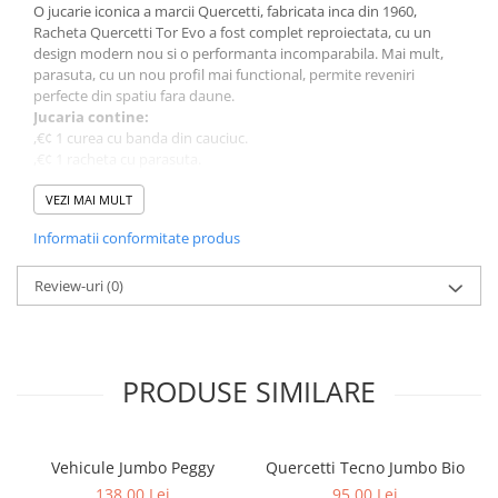
O jucarie iconica a marcii Quercetti, fabricata inca din 1960,
Racheta Quercetti Tor Evo a fost complet reproiectata, cu un
design modern nou si o performanta incomparabila. Mai mult,
parasuta, cu un nou profil mai functional, permite reveniri
perfecte din spatiu fara daune.
Jucaria contine:
,€¢ 1 curea cu banda din cauciuc.
,€¢ 1 racheta cu parasuta.
Jucaria este recomandata copiilor de la varsta de 14 ani.
Jucarie nerecomandata copiilor mai mici de 3 ani deoarece
VEZI MAI MULT
contine piese mici ce pot fi inghitite.
Informatii conformitate produs
60 de ani de experienta Quercetti. Toate jucariile Quercetti sunt
facute pentru a stimula creativitatea si intuitia copiilor prin joaca.
Creativitatea este un element esential pentru a spori dezvoltarea
Review-uri
(0)
sanatoasa, iar prin jucariile Quercetti, copiii dezvolta noi abilitati
fizice si mentale si de asemenea invata sa rezolve probleme. Cu
Quercetti, copiii se joaca inteligent!
PRODUSE SIMILARE
Vehicule Jumbo Peggy
Quercetti Tecno Jumbo Bio
138,00 Lei
95,00 Lei