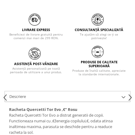
LIVRARE EXPRESS
CONSULTANȚĂ SPECIALIZATĂ
Beneficiezi de livrare gratuită pentru
Te ajutăm să alegi ce ți se
comenzi mai mari de 299 RON.
potrivește!
PRODUSE DE CALITATE
ASISTENȚĂ POST-VÂNZARE
SUPERIOARĂ
Asistență personalizată pe toată
Produse de înaltă calitate, apreciate
perioada de utilizare a unui produs.
la standarde internaționale.
Descriere
Racheta Quercetti Tor Evo ,€“ Rosu
Racheta Quercetti Tor Evo a distrat generatii de copii.
Functioneaza numai cu ,€ženergia copilului,€, odata atinsa
inaltimea maxima, parasuta se deschide pentru a readuce
racheta la sol.