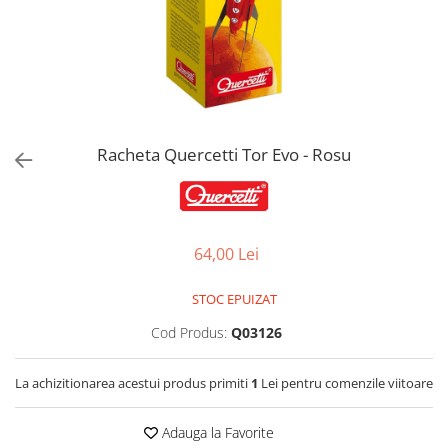
Jucarii de Sortare
Consultanta Instalare
Jucarii de tras
Jucarii din plus
Jucarii muzicale
Jucarii pentru baie
Jucarii Senzoriale
Racheta Quercetti Tor Evo - Rosu
PAPUSI
64,00 Lei
STOC EPUIZAT
Cod Produs:
Q03126
La achizitionarea acestui produs primiti
1
Lei pentru comenzile viitoare
Adauga la Favorite