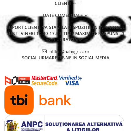
CLIENTI
DATE COMERCIALE
SUPORT CLIENTI
VA STAM LA DISPOZITIE IN INTERVALUL
LUNI - VINERI 10:00-17:30. TIMP MAXIM DE RASPUNS - 1
ZI LUCRATOARE
office@babygrizz.ro
SOCIAL
URMARESTE-NE IN SOCIAL MEDIA