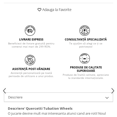
Adauga la Favorite
LIVRARE EXPRESS
CONSULTANȚĂ SPECIALIZATĂ
Beneficiezi de livrare gratuită pentru
Te ajutăm să alegi ce ți se
comenzi mai mari de 299 RON.
potrivește!
PRODUSE DE CALITATE
ASISTENȚĂ POST-VÂNZARE
SUPERIOARĂ
Asistență personalizată pe toată
Produse de înaltă calitate, apreciate
perioada de utilizare a unui produs.
la standarde internaționale.
Descriere
Descriere' Quercetti Tubation Wheels
O jucarie devine mult mai interesanta atunci cand are roti! Noul