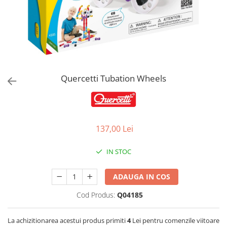
Jucarii de Sortare
Consultanta Instalare
Jucarii de tras
Jucarii din plus
Jucarii muzicale
Jucarii pentru baie
Jucarii Senzoriale
Quercetti Tubation Wheels
PAPUSI
137,00 Lei
IN STOC
ADAUGA IN COS
Cod Produs:
Q04185
La achizitionarea acestui produs primiti
4
Lei pentru comenzile viitoare