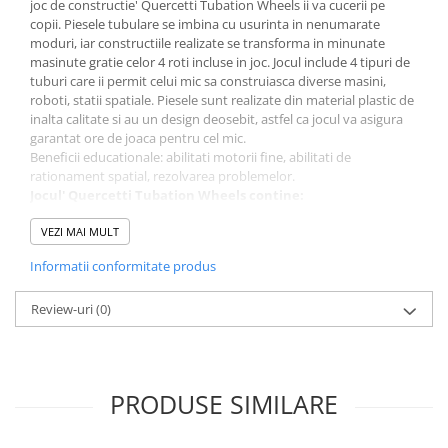
joc de constructie' Quercetti Tubation Wheels ii va cucerii pe
copii. Piesele tubulare se imbina cu usurinta in nenumarate
moduri, iar constructiile realizate se transforma in minunate
masinute gratie celor 4 roti incluse in joc. Jocul include 4 tipuri de
tuburi care ii permit celui mic sa construiasca diverse masini,
roboti, statii spatiale. Piesele sunt realizate din material plastic de
inalta calitate si au un design deosebit, astfel ca jocul va asigura
garantat ore de joaca pentru cel mic.
Beneficii educationale: abilitati motorii fine, abilitati de
rationament spatial, rezolvarea problemelor.
Jocul'
Quercetti Tubation Wheels
contine:
18 tuburi drepte.
VEZI MAI MULT
20 tuburi in forma de L.
8 tuburi in forma de T.
Informatii conformitate produs
14 tuburi in forma de +.
4 roti.
Review-uri
4 pivoti.
(0)
Jocul este destinat copiilor cu varsta: 3 - 8 ani.
Nu este recomandat copiilor mai mici de 3 ani deoarece
contine piese mici ce pot fi inghitite.
Produs 100% fabricat in Italia.
PRODUSE SIMILARE
60 de ani de experienta Quercetti. Toate jucariile Quercetti sunt
facute pentru a stimula creativitatea si intuitia copiilor prin joaca.
Creativitatea este un element esential pentru a spori dezvoltarea