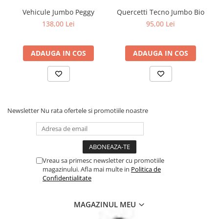
sanatoasa, iar prin jucariile Quercetti, copiii dezvolta noi abilitati
Vehicule Jumbo Peggy
Quercetti Tecno Jumbo Bio
fizice si mentale si de asemenea invata sa rezolve probleme. Cu
138,00 Lei
95,00 Lei
Quercetti, copiii se joaca inteligent!
ADAUGA IN COS
ADAUGA IN COS
Newsletter
Nu rata ofertele si promotiile noastre
Vreau sa primesc newsletter cu promotiile
magazinului. Afla mai multe in
Politica de
Confidentialitate
MAGAZINUL MEU