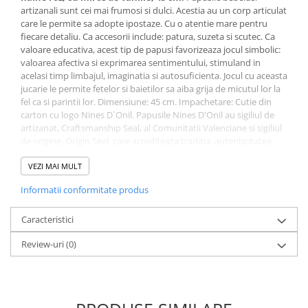
artizanali sunt cei mai frumosi si dulci. Acestia au un corp articulat
care le permite sa adopte ipostaze. Cu o atentie mare pentru
fiecare detaliu. Ca accesorii include: patura, suzeta si scutec. Ca
valoare educativa, acest tip de papusi favorizeaza jocul simbolic:
valoarea afectiva si exprimarea sentimentului, stimuland in
acelasi timp limbajul, imaginatia si autosuficienta. Jocul cu aceasta
jucarie le permite fetelor si baietilor sa aiba grija de micutul lor la
fel ca si parintii lor. Dimensiune: 45 cm. Impachetare: Cutie din
carton cu logo Nines D`Onil. Papusile Nines D'Onil au sigiliul de
artizanat, Craftsmanship Seal, al Comunitatii Valenciane si sigiliul
de origine, Origin Seal, care acrediteaza traditia, autenticitatea,
calitatea si exclusivitatea papusilor. Din 2020, Nines D'Onil, face
parte din Spanish Association of Early Childhood Products –
VEZI MAI MULT
ASEPRI, care recunoaste brandul ca fiind 100% spaniol. Papusile
Informatii conformitate produs
sunt sustinute de AIJU si respecta legislatia europeana privind
siguranta jucariilor.
Caracteristici
Review-uri
(0)