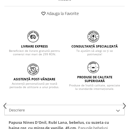
Adauga la Favorite
LIVRARE EXPRESS
CONSULTANȚĂ SPECIALIZATĂ
Beneficiezi de livrare gratuită pentru
Te ajutăm să alegi ce ți se
comenzi mai mari de 299 RON.
potrivește!
PRODUSE DE CALITATE
ASISTENȚĂ POST-VÂNZARE
SUPERIOARĂ
Asistență personalizată pe toată
Produse de înaltă calitate, apreciate
perioada de utilizare a unui produs.
la standarde internaționale.
Descriere
Papusa Nines D'Onil, Rubi Lana, bebelus, cu suzeta cu
haine roz, cu miros de vanilie, 45 cm.
Papusile bebelusi