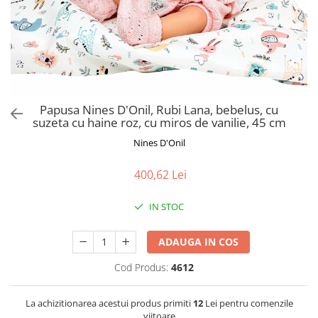
Jucarii de Sortare
Consultanta Instalare
Jucarii de tras
Jucarii din plus
Jucarii muzicale
Jucarii pentru baie
Jucarii Senzoriale
Papusa Nines D'Onil, Rubi Lana, bebelus, cu
PAPUSI
suzeta cu haine roz, cu miros de vanilie, 45 cm
Nines D'Onil
400,62 Lei
IN STOC
ADAUGA IN COS
Cod Produs:
4612
La achizitionarea acestui produs primiti
12
Lei pentru comenzile
viitoare