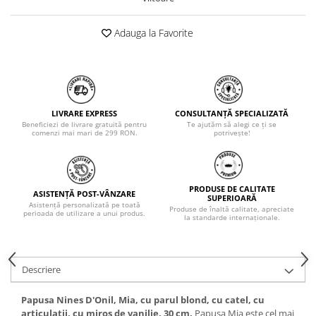
Adauga la Favorite
LIVRARE EXPRESS
CONSULTANȚĂ SPECIALIZATĂ
Beneficiezi de livrare gratuită pentru
Te ajutăm să alegi ce ți se
comenzi mai mari de 299 RON.
potrivește!
PRODUSE DE CALITATE
ASISTENȚĂ POST-VÂNZARE
SUPERIOARĂ
Asistență personalizată pe toată
Produse de înaltă calitate, apreciate
perioada de utilizare a unui produs.
la standarde internaționale.
Descriere
Papusa Nines D'Onil, Mia, cu parul blond, cu catel, cu
articulatii, cu miros de vanilie, 30 cm.
Papusa Mia este cel mai