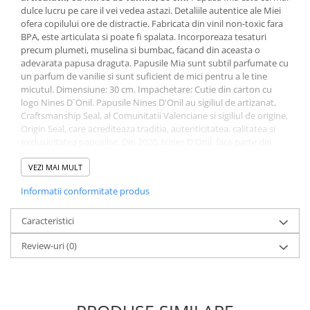
dulce lucru pe care il vei vedea astazi. Detaliile autentice ale Miei
ofera copilului ore de distractie. Fabricata din vinil non-toxic fara
BPA, este articulata si poate fi spalata. Incorporeaza tesaturi
precum plumeti, muselina si bumbac, facand din aceasta o
adevarata papusa draguta. Papusile Mia sunt subtil parfumate cu
un parfum de vanilie si sunt suficient de mici pentru a le tine
micutul. Dimensiune: 30 cm. Impachetare: Cutie din carton cu
logo Nines D`Onil. Papusile Nines D'Onil au sigiliul de artizanat,
Craftsmanship Seal, al Comunitatii Valenciane si sigiliul de origine,
Origin Seal, care acrediteaza traditia, autenticitatea, calitatea si
exclusivitatea papusilor. Din 2020, Nines D'Onil, face parte din
Spanish Association of Early Childhood Products – ASEPRI, care
recunoaste brandul ca fiind 100% spaniol. Papusile sunt
VEZI MAI MULT
sustinute de AIJU si respecta legislatia europeana privind
Informatii conformitate produs
siguranta jucariilor.
Caracteristici
Review-uri
(0)