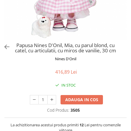
Jucarii de Sortare
Consultanta Instalare
Jucarii de tras
Jucarii din plus
Jucarii muzicale
Jucarii pentru baie
Jucarii Senzoriale
Papusa Nines D'Onil, Mia, cu parul blond, cu
PAPUSI
catel, cu articulatii, cu miros de vanilie, 30 cm
Nines D'Onil
416,89 Lei
IN STOC
ADAUGA IN COS
Cod Produs:
3505
La achizitionarea acestui produs primiti
12
Lei pentru comenzile
viitoare