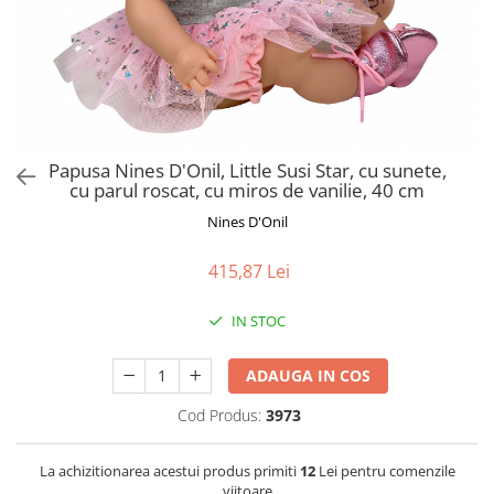
Jucarii de Sortare
Consultanta Instalare
Jucarii de tras
Jucarii din plus
Jucarii muzicale
Jucarii pentru baie
Jucarii Senzoriale
Papusa Nines D'Onil, Little Susi Star, cu sunete,
PAPUSI
cu parul roscat, cu miros de vanilie, 40 cm
Nines D'Onil
415,87 Lei
IN STOC
ADAUGA IN COS
Cod Produs:
3973
La achizitionarea acestui produs primiti
12
Lei pentru comenzile
viitoare