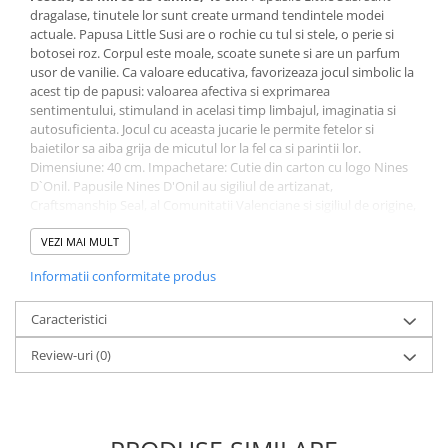
dragalase, tinutele lor sunt create urmand tendintele modei
actuale. Papusa Little Susi are o rochie cu tul si stele, o perie si
botosei roz. Corpul este moale, scoate sunete si are un parfum
usor de vanilie. Ca valoare educativa, favorizeaza jocul simbolic la
acest tip de papusi: valoarea afectiva si exprimarea
sentimentului, stimuland in acelasi timp limbajul, imaginatia si
autosuficienta. Jocul cu aceasta jucarie le permite fetelor si
baietilor sa aiba grija de micutul lor la fel ca si parintii lor.
Dimensiune: 40 cm. Impachetare: Cutie din carton cu logo Nines
D`Onil. Papusile Nines D'Onil au sigiliul de artizanat,
Craftsmanship Seal, al Comunitatii Valenciane si sigiliul de origine,
Origin Seal, care acrediteaza traditia, autenticitatea, calitatea si
exclusivitatea papusilor. Din 2020, Nines D'Onil, face parte din
VEZI MAI MULT
Spanish Association of Early Childhood Products – ASEPRI, care
Informatii conformitate produs
recunoaste brandul ca fiind 100% spaniol. Papusile sunt
sustinute de AIJU si respecta legislatia europeana privind
siguranta jucariilor.
Caracteristici
Review-uri
(0)