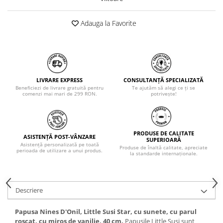
Adauga la Favorite
LIVRARE EXPRESS
CONSULTANȚĂ SPECIALIZATĂ
Beneficiezi de livrare gratuită pentru
Te ajutăm să alegi ce ți se
comenzi mai mari de 299 RON.
potrivește!
PRODUSE DE CALITATE
ASISTENȚĂ POST-VÂNZARE
SUPERIOARĂ
Asistență personalizată pe toată
Produse de înaltă calitate, apreciate
perioada de utilizare a unui produs.
la standarde internaționale.
Descriere
Papusa Nines D'Onil, Little Susi Star, cu sunete, cu parul
roscat, cu miros de vanilie, 40 cm.
Papusile Little Susi sunt