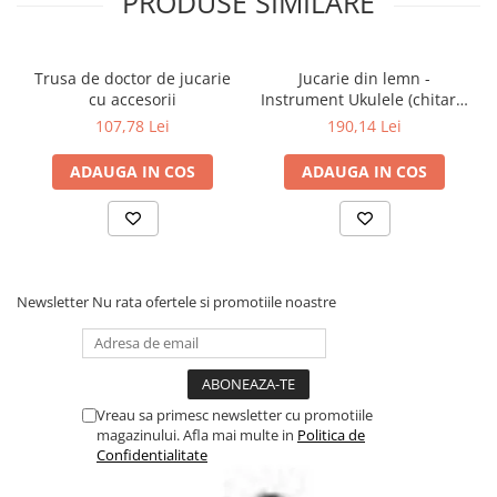
PRODUSE SIMILARE
Trusa de doctor de jucarie
Jucarie din lemn -
cu accesorii
Instrument Ukulele (chitara)
rosu - invata sa canti cu
107,78 Lei
190,14 Lei
lumini
ADAUGA IN COS
ADAUGA IN COS
Newsletter
Nu rata ofertele si promotiile noastre
Vreau sa primesc newsletter cu promotiile
magazinului. Afla mai multe in
Politica de
Confidentialitate