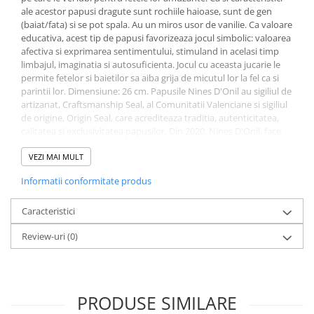
ale acestor papusi dragute sunt rochiile haioase, sunt de gen
(baiat/fata) si se pot spala. Au un miros usor de vanilie. Ca valoare
educativa, acest tip de papusi favorizeaza jocul simbolic: valoarea
afectiva si exprimarea sentimentului, stimuland in acelasi timp
limbajul, imaginatia si autosuficienta. Jocul cu aceasta jucarie le
permite fetelor si baietilor sa aiba grija de micutul lor la fel ca si
parintii lor. Dimensiune: 26 cm. Papusile Nines D'Onil au sigiliul de
artizanat, Craftsmanship Seal, al Comunitatii Valenciane si sigiliul
de origine, Origin Seal, care acrediteaza traditia, autenticitatea,
calitatea si exclusivitatea papusilor. Din 2020, Nines D'Onil, face
parte din Spanish Association of Early Childhood Products –
ASEPRI, care recunoaste brandul ca fiind 100% spaniol. Va rugam
VEZI MAI MULT
sa alegeti modelul dorit.
ATENTIE: Aceste papusi sunt lucrate
Informatii conformitate produs
manual. Detaliile si culorile accesoriilor si ale
imbracamintei pot fi diferite fata de cele din poza.
Pentru
ca exista multe variatii al aceluiasi model in ceea ce
Caracteristici
priveste accesoriile, fiind zeci de modele de imbracaminte,
Review-uri
(0)
putem garanta doar aceste caracteristici:
papusa cu limba scoasa,
papusa cu buza bosumflata,
papusa cu buza muscata,
papusa cu gura deschisa,
PRODUSE SIMILARE
papusa baietel,