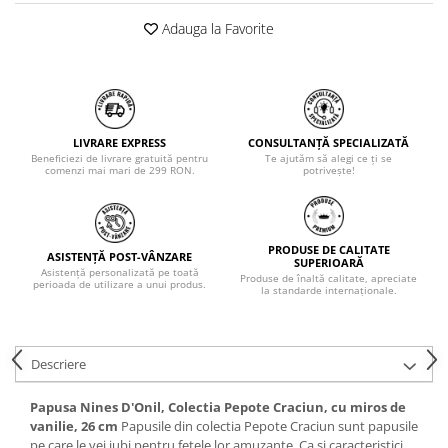
Adauga la Favorite
LIVRARE EXPRESS
CONSULTANȚĂ SPECIALIZATĂ
Beneficiezi de livrare gratuită pentru
Te ajutăm să alegi ce ți se
comenzi mai mari de 299 RON.
potrivește!
PRODUSE DE CALITATE
ASISTENȚĂ POST-VÂNZARE
SUPERIOARĂ
Asistență personalizată pe toată
Produse de înaltă calitate, apreciate
perioada de utilizare a unui produs.
la standarde internaționale.
Descriere
Papusa Nines D'Onil, Colectia Pepote Craciun, cu miros de
vanilie, 26 cm
Papusile din colectia Pepote Craciun sunt papusile
pe care le vei iubi pentru fetele lor amuzante. Ca si caracteristici