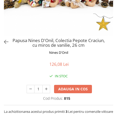
Jucarii de Sortare
Consultanta Instalare
Jucarii de tras
Jucarii din plus
Jucarii muzicale
Jucarii pentru baie
Jucarii Senzoriale
Papusa Nines D'Onil, Colectia Pepote Craciun,
PAPUSI
cu miros de vanilie, 26 cm
Nines D'Onil
126,08 Lei
IN STOC
ADAUGA IN COS
Cod Produs:
815
La achizitionarea acestui produs primiti
3
Lei pentru comenzile viitoare