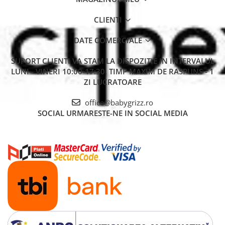
CLIENTI
DATE COMERCIALE
SUPORT CLIENTI
VA STAM LA DISPOZITIE IN INTERVALUL
LUNI - VINERI 10:00-17:30. TIMP MAXIM DE RASPUNS - 1
ZI LUCRATOARE
office@babygrizz.ro
SOCIAL
URMARESTE-NE IN SOCIAL MEDIA