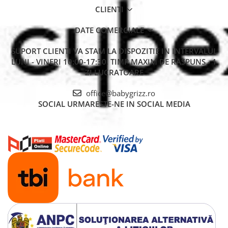
CLIENTI
DATE COMERCIALE
SUPORT CLIENTI
VA STAM LA DISPOZITIE IN INTERVALUL
LUNI - VINERI 10:00-17:30. TIMP MAXIM DE RASPUNS - 1
ZI LUCRATOARE
office@babygrizz.ro
SOCIAL
URMARESTE-NE IN SOCIAL MEDIA