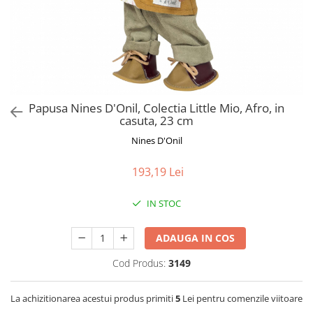
Jucarii de Sortare
Consultanta Instalare
Jucarii de tras
Jucarii din plus
Jucarii muzicale
Jucarii pentru baie
Jucarii Senzoriale
Papusa Nines D'Onil, Colectia Little Mio, Afro, in
PAPUSI
casuta, 23 cm
Nines D'Onil
193,19 Lei
IN STOC
ADAUGA IN COS
Cod Produs:
3149
La achizitionarea acestui produs primiti
5
Lei pentru comenzile viitoare