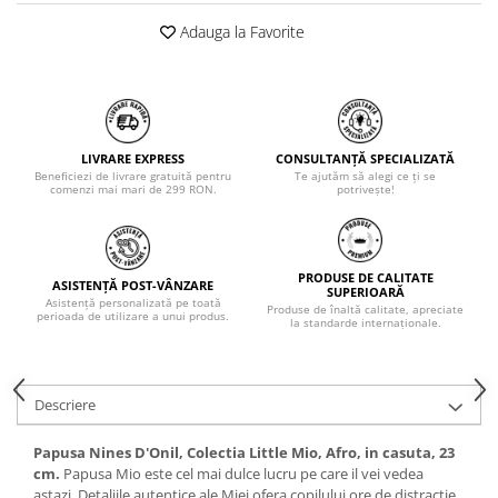
Adauga la Favorite
LIVRARE EXPRESS
CONSULTANȚĂ SPECIALIZATĂ
Beneficiezi de livrare gratuită pentru
Te ajutăm să alegi ce ți se
comenzi mai mari de 299 RON.
potrivește!
PRODUSE DE CALITATE
ASISTENȚĂ POST-VÂNZARE
SUPERIOARĂ
Asistență personalizată pe toată
Produse de înaltă calitate, apreciate
perioada de utilizare a unui produs.
la standarde internaționale.
Descriere
Papusa Nines D'Onil, Colectia Little Mio, Afro, in casuta, 23
cm.
Papusa Mio este cel mai dulce lucru pe care il vei vedea
astazi. Detaliile autentice ale Miei ofera copilului ore de distractie.