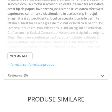
si inchid ochii. Au rochii si accesorii colorate. Ca valoare educativa,
acest tip de papusi favorizeaza jocul simbolic: valoarea afectiva si
exprimarea sentimentului, stimuland in acelasi timp limbajul,
imaginatia si autosuficienta. Jocul cu aceasta jucarie le permite
fetelor si baietilor sa aiba grija de micutul lor la fel ca si parintii lor.
Dimensiune: 26 cm. Papusile Nines D'Onil au sigiliul de artizanat,
Craftsmanship Seal, al Comunitatii Valenciane si sigiliul de origine,
Origin Seal, care acrediteaza traditia, autenticitatea, calitatea si
exclusivitatea papusilor. Din 2020, Nines D'Onil, face parte din
Spanish Association of Early Childhood Products – ASEPRI, care
recunoaste brandul ca fiind 100% spaniol. Va rugam sa alegeti
modelul dorit.
VEZI MAI MULT
Informatii conformitate produs
Review-uri
(0)
PRODUSE SIMILARE