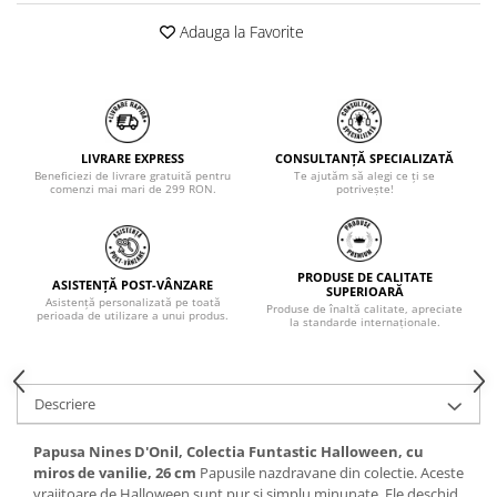
Adauga la Favorite
LIVRARE EXPRESS
CONSULTANȚĂ SPECIALIZATĂ
Beneficiezi de livrare gratuită pentru
Te ajutăm să alegi ce ți se
comenzi mai mari de 299 RON.
potrivește!
PRODUSE DE CALITATE
ASISTENȚĂ POST-VÂNZARE
SUPERIOARĂ
Asistență personalizată pe toată
Produse de înaltă calitate, apreciate
perioada de utilizare a unui produs.
la standarde internaționale.
Descriere
Papusa Nines D'Onil, Colectia Funtastic Halloween, cu
miros de vanilie, 26 cm
Papusile nazdravane din colectie. Aceste
vrajitoare de Halloween sunt pur si simplu minunate. Ele deschid