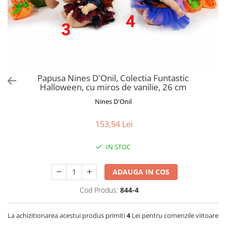
Jucarii de Sortare
Consultanta Instalare
Jucarii de tras
Jucarii din plus
Jucarii muzicale
Jucarii pentru baie
Jucarii Senzoriale
Papusa Nines D'Onil, Colectia Funtastic
PAPUSI
Halloween, cu miros de vanilie, 26 cm
Nines D'Onil
153,54 Lei
IN STOC
ADAUGA IN COS
Cod Produs:
844-4
La achizitionarea acestui produs primiti
4
Lei pentru comenzile viitoare