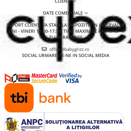
CLIENTI
DATE COMERCIALE
SUPORT CLIENTI
VA STAM LA DISPOZITIE IN INTERVALUL
LUNI - VINERI 10:00-17:30. TIMP MAXIM DE RASPUNS - 1
ZI LUCRATOARE
office@babygrizz.ro
SOCIAL
URMARESTE-NE IN SOCIAL MEDIA