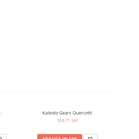
i
Kaleido Gears Quercetti
Quer
103,71 Lei
ADAUGA IN COS
AD