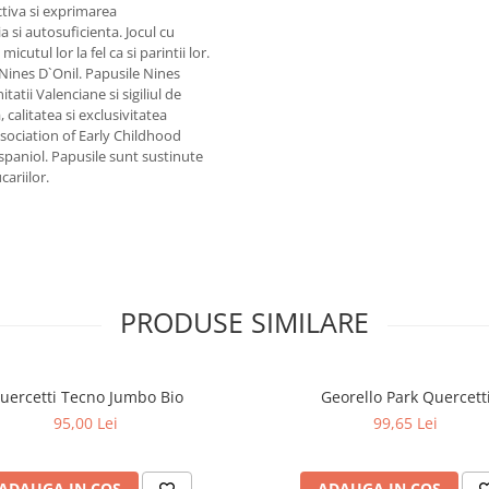
ctiva si exprimarea
a si autosuficienta. Jocul cu
icutul lor la fel ca si parintii lor.
Nines D`Onil. Papusile Nines
tatii Valenciane si sigiliul de
, calitatea si exclusivitatea
ssociation of Early Childhood
spaniol. Papusile sunt sustinute
cariilor.
PRODUSE SIMILARE
uercetti Tecno Jumbo Bio
Georello Park Quercett
95,00 Lei
99,65 Lei
ADAUGA IN COS
ADAUGA IN COS