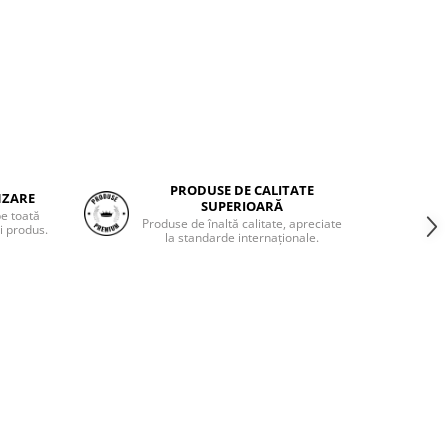
PRODUSE DE CALITATE
NZARE
SUPERIOARĂ
pe toată
Produse de înaltă calitate, apreciate
i produs.
la standarde internaționale.