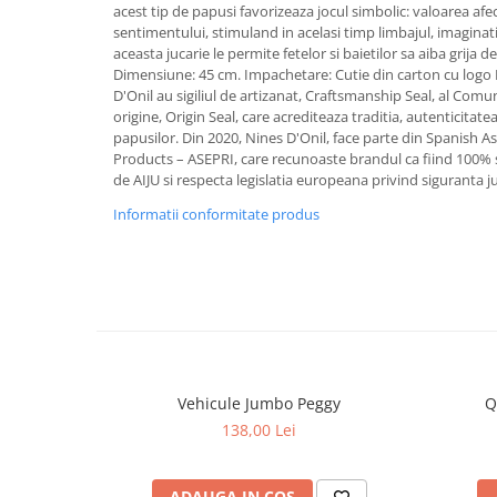
acest tip de papusi favorizeaza jocul simbolic: valoarea afe
sentimentului, stimuland in acelasi timp limbajul, imaginati
aceasta jucarie le permite fetelor si baietilor sa aiba grija de m
Dimensiune: 45 cm. Impachetare: Cutie din carton cu logo 
D'Onil au sigiliul de artizanat, Craftsmanship Seal, al Comuni
origine, Origin Seal, care acrediteaza traditia, autenticitatea
papusilor. Din 2020, Nines D'Onil, face parte din Spanish A
Products – ASEPRI, care recunoaste brandul ca fiind 100% 
de AIJU si respecta legislatia europeana privind siguranta ju
Informatii conformitate produs
Vehicule Jumbo Peggy
Q
138,00 Lei
ADAUGA IN COS