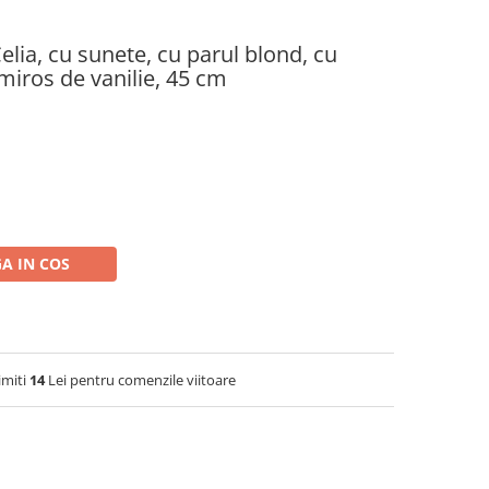
elia, cu sunete, cu parul blond, cu
miros de vanilie, 45 cm
A IN COS
imiti
14
Lei pentru comenzile viitoare