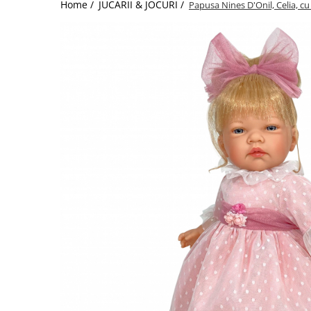
Home /
JUCARII & JOCURI /
Papusa Nines D'Onil, Celia, cu
Jucarii de Sortare
Consultanta Instalare
Jucarii de tras
Jucarii din plus
Jucarii muzicale
Jucarii pentru baie
Jucarii Senzoriale
PAPUSI