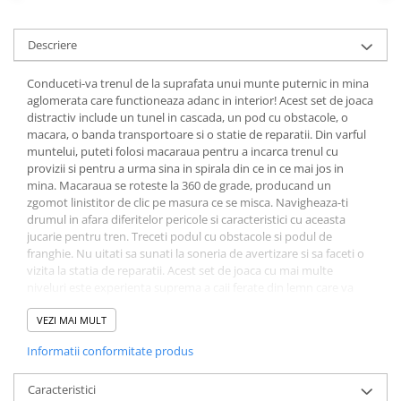
Descriere
Conduceti-va trenul de la suprafata unui munte puternic in mina
aglomerata care functioneaza adanc in interior! Acest set de joaca
distractiv include un tunel in cascada, un pod cu obstacole, o
macara, o banda transportoare si o statie de reparatii. Din varful
muntelui, puteti folosi macaraua pentru a incarca trenul cu
provizii si pentru a urma sina in spirala din ce in ce mai jos in
mina. Macaraua se roteste la 360 de grade, producand un
zgomot linistitor de clic pe masura ce se misca. Navigheaza-ti
drumul in afara diferitelor pericole si caracteristici cu aceasta
jucarie pentru tren. Treceti podul cu obstacole si podul de
franghie. Nu uitati sa sunati la soneria de avertizare si sa faceti o
vizita la statia de reparatii. Acest set de joaca cu mai multe
niveluri este experienta suprema a caii ferate din lemn care va
distra si va oferi multe ore de calitate de distractie si joaca
imaginativa pentru micutul si prietenii dvs. Jucaria premiata Hape
VEZI MAI MULT
Mountain Mine a primit o nominalizare in Top 10 Jucarii,
Informatii conformitate produs
Germania. A castigat 2017 Toy of the Year Educational in Australia
Toy Hobby & Licensing Fair, si Toy Fair's Best New Toys (categoria
jucarii din lemn) la 2017 London Toy Fair, Marea Britanie.
Caracteristici