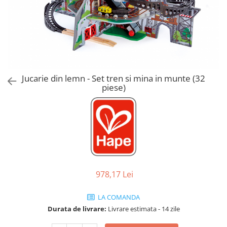
Jucarii de Sortare
Consultanta Instalare
Jucarii de tras
Jucarii din plus
Jucarii muzicale
Jucarii pentru baie
Jucarii Senzoriale
Jucarie din lemn - Set tren si mina in munte (32
PAPUSI
piese)
978,17 Lei
LA COMANDA
Durata de livrare:
Livrare estimata - 14 zile