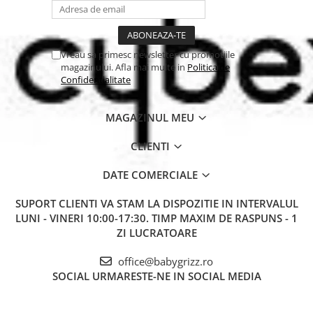
Vreau sa primesc newsletter cu promotiile
magazinului. Afla mai multe in
Politica de
Confidentialitate
MAGAZINUL MEU
CLIENTI
DATE COMERCIALE
SUPORT CLIENTI
VA STAM LA DISPOZITIE IN INTERVALUL
LUNI - VINERI 10:00-17:30. TIMP MAXIM DE RASPUNS - 1
ZI LUCRATOARE
office@babygrizz.ro
SOCIAL
URMARESTE-NE IN SOCIAL MEDIA