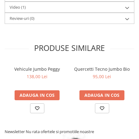
Dimensiuni: L: 92, l: 58.5, H: 66 cm, Dimensiuni cutie: L: 62, l: 20, H:
Video
(1)
57 cm.
Review-uri
(0)
PRODUSE SIMILARE
Vehicule Jumbo Peggy
Quercetti Tecno Jumbo Bio
138,00 Lei
95,00 Lei
ADAUGA IN COS
ADAUGA IN COS
Newsletter
Nu rata ofertele si promotiile noastre