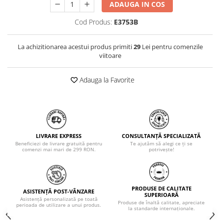
ADAUGA IN COS
Cod Produs:
E3753B
La achizitionarea acestui produs primiti
29
Lei pentru comenzile
viitoare
Adauga la Favorite
LIVRARE EXPRESS
CONSULTANȚĂ SPECIALIZATĂ
Beneficiezi de livrare gratuită pentru
Te ajutăm să alegi ce ți se
comenzi mai mari de 299 RON.
potrivește!
PRODUSE DE CALITATE
ASISTENȚĂ POST-VÂNZARE
SUPERIOARĂ
Asistență personalizată pe toată
Produse de înaltă calitate, apreciate
perioada de utilizare a unui produs.
la standarde internaționale.