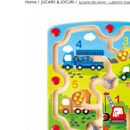
Home /
JUCARII & JOCURI /
Jucarie din lemn - Labirint ma
Jucarii de Sortare
Consultanta Instalare
Jucarii de tras
Jucarii din plus
Jucarii muzicale
Jucarii pentru baie
Jucarii Senzoriale
PAPUSI