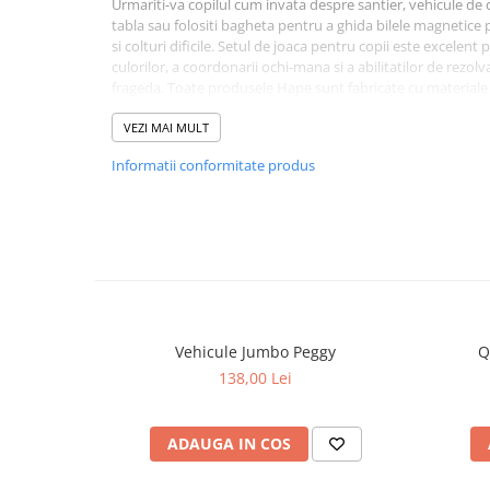
Urmariti-va copilul cum invata despre santier, vehicule de c
tabla sau folositi bagheta pentru a ghida bilele magnetice pr
si colturi dificile. Setul de joaca pentru copii este excelen
culorilor, a coordonarii ochi-mana si a abilitatilor de rezol
frageda. Toate produsele Hape sunt fabricate cu materiale du
finisate cu vopsele non-toxice, sigure pentru copii, perfecte
peste. Dimensiuni: L: 24.5, l: 24.5, H: 2.1 cm; Dimensiuni cutie:
VEZI MAI MULT
Informatii conformitate produs
Vehicule Jumbo Peggy
Q
138,00 Lei
ADAUGA IN COS