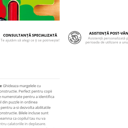
ASISTENȚĂ POST-VÂ
CONSULTANȚĂ SPECIALIZATĂ
Asistență personalizată 
Te ajutăm să alegi ce ți se potrivește!
perioada de utilizare a unu
re
Ghideaza margelele cu
onstructie. Perfect pentru copii
ie numerotate pentru a identifica
ul din puzzle in ordinea
entru a-si dezvolta abilitatile
nstructie. Bilele incluse sunt
nseamna ca copilul tau nu va
tru calatoriile in deplasare.