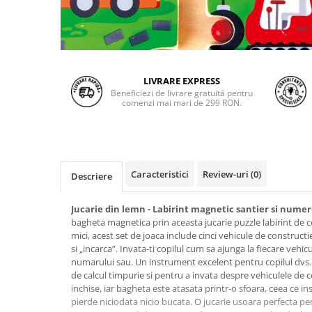
LIVRARE EXPRESS
Beneficiezi de livrare gratuită pentru
comenzi mai mari de 299 RON.
Caracteristici
Review-uri
(0)
Descriere
Jucarie din lemn - Labirint magnetic santier si nume
bagheta magnetica prin aceasta jucarie puzzle labirint de c
mici, acest set de joaca include cinci vehicule de construct
si „incarca”. Invata-ti copilul cum sa ajunga la fiecare vehic
numarului sau. Un instrument excelent pentru copilul dvs. p
de calcul timpurie si pentru a invata despre vehiculele de co
inchise, iar bagheta este atasata printr-o sfoara, ceea ce i
pierde niciodata nicio bucata. O jucarie usoara perfecta pen