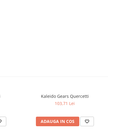
i
Kaleido Gears Quercetti
Quer
103,71 Lei
ADAUGA IN COS
AD