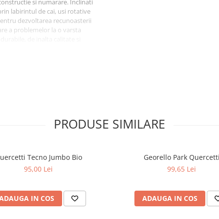
onstructie si numarare. Inclinati
in labirintul de cai, usi rotative
t pentru dezvoltarea recunoasterii
vare a problemelor la o varsta
rabile, de inalta calitate si
 pentru copiii de 24 de luni si
 L: 28, : l: 27.5, H: 3.5 cm.
PRODUSE SIMILARE
uercetti Tecno Jumbo Bio
Georello Park Quercett
95,00 Lei
99,65 Lei
ADAUGA IN COS
ADAUGA IN COS