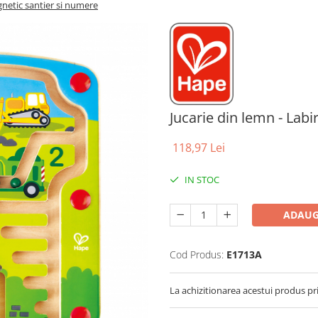
gnetic santier si numere
Jucarie din lemn - Lab
118,97 Lei
IN STOC
ADAUG
Cod Produs:
E1713A
La achizitionarea acestui produs pr