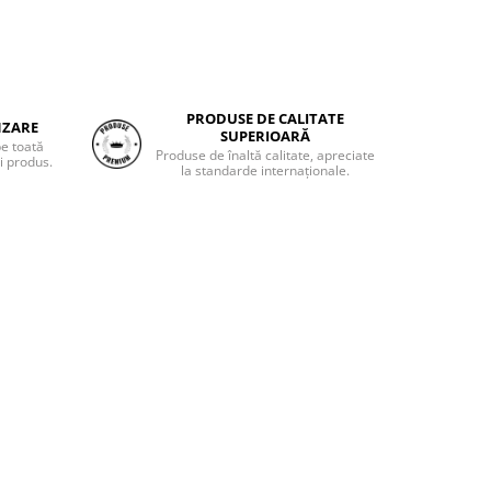
PRODUSE DE CALITATE
NZARE
SUPERIOARĂ
pe toată
Produse de înaltă calitate, apreciate
i produs.
la standarde internaționale.