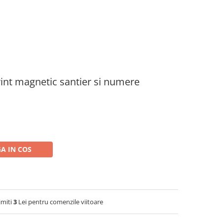
irint magnetic santier si numere
A IN COS
imiti
3
Lei pentru comenzile viitoare