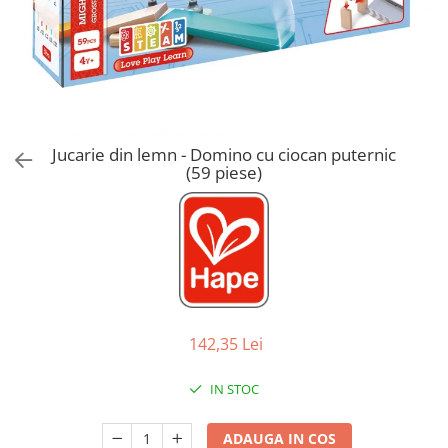
Jucarii de Sortare
Consultanta Instalare
Jucarii de tras
Jucarii din plus
Jucarii muzicale
Jucarii pentru baie
Jucarii Senzoriale
Jucarie din lemn - Domino cu ciocan puternic
PAPUSI
(59 piese)
142,35 Lei
IN STOC
ADAUGA IN COS