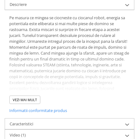
Descriere
Pe masura ce mingea se ciocneste cu ciocanul robot, energia sa
potentiala este eliberata si mai multe piese de domino se
rastoarna. Exista miscari si surprize in fiecare etapa a acestei
jucarii. Tunelul transparent dezvaluie procesul de rulare al
mingiilor. Urmareste intregul proces de la inceput pana la sfarsit!
Momentul este purtat pe parcurs de roata de impuls, domino si
mingea de lemn. Cand mingea ajunge la sfarsit, apare un steag de
finish pentru un final dramatic in timp ce ultimul domino cade.
Folosind valoarea STEAM (stiinta, tehnologie, inginerie, arte si
matematica), puternica jucarie domino cu ciocan ii introduce pe
copii in conceptele de energie potentiala, impuls si gravitatie.
Excelent pentru dezvoltarea gandirii logice si intelegerea
principiilor fizicii. Jucariile sunt realizate din lemn, folosind
materiale ecologice, vopsite in culori atragatoare cu vopsele
nontoxice, care depasesc cele mai inalte si stricte standarde
VEZI MAI MULT
internationale de siguranta si calitate, precum EN71, ISO9001,
Informatii conformitate produs
ASTM F963 si altele. Dimensiuni cutie: L: 36, l: 9, H: 24 cm.
Caracteristici
Video
(1)