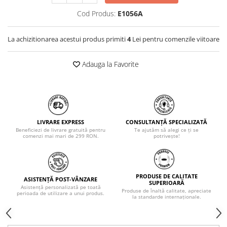
Cod Produs:
E1056A
La achizitionarea acestui produs primiti
4
Lei pentru comenzile viitoare
Adauga la Favorite
LIVRARE EXPRESS
CONSULTANȚĂ SPECIALIZATĂ
Beneficiezi de livrare gratuită pentru
Te ajutăm să alegi ce ți se
comenzi mai mari de 299 RON.
potrivește!
PRODUSE DE CALITATE
ASISTENȚĂ POST-VÂNZARE
SUPERIOARĂ
Asistență personalizată pe toată
Produse de înaltă calitate, apreciate
perioada de utilizare a unui produs.
la standarde internaționale.