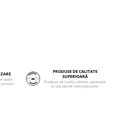
PRODUSE DE CALITATE
NZARE
SUPERIOARĂ
pe toată
Produse de înaltă calitate, apreciate
i produs.
la standarde internaționale.