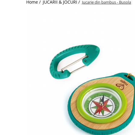
Home /
JUCARII & JOCURI /
Jucarie din bambus - Busola
Jucarii de Sortare
Consultanta Instalare
Jucarii de tras
Jucarii din plus
Jucarii muzicale
Jucarii pentru baie
Jucarii Senzoriale
PAPUSI