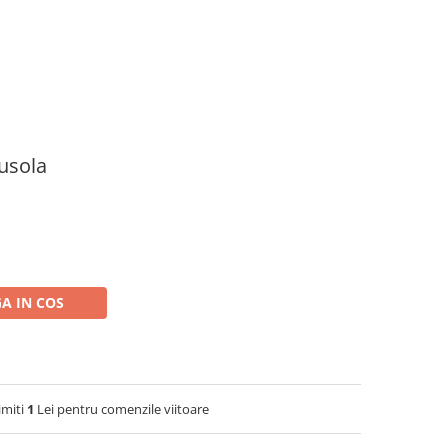
usola
A IN COS
imiti
1
Lei pentru comenzile viitoare