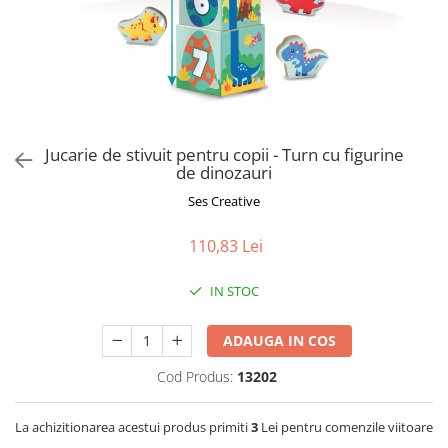
Jucarii de Sortare
Consultanta Instalare
Jucarii de tras
Jucarii din plus
Jucarii muzicale
Jucarii pentru baie
Jucarii Senzoriale
Jucarie de stivuit pentru copii - Turn cu figurine
PAPUSI
de dinozauri
Ses Creative
110,83 Lei
IN STOC
ADAUGA IN COS
Cod Produs:
13202
La achizitionarea acestui produs primiti
3
Lei pentru comenzile viitoare