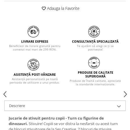
Adauga la Favorite
LIVRARE EXPRESS
CONSULTANȚĂ SPECIALIZATĂ
Beneficiezi de livrare gratuită pentru
Te ajutăm să alegi ce ți se
comenzi mai mari de 299 RON.
potrivește!
PRODUSE DE CALITATE
ASISTENȚĂ POST-VÂNZARE
SUPERIOARĂ
Asistență personalizată pe toată
Produse de înaltă calitate, apreciate
perioada de utilizare a unui produs.
la standarde internaționale.
Descriere
Jucarie de stivuit pentru copii - Turn cu figurine de
dinozauri.
Stivuire! Copiii se vor distra la nesfarsit cu acest turn
de blocuri stivuitoare de la Ses Creative. 7 blocuri de stivuire