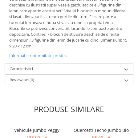
deschise cu ilustratii super vesele gazduiesc cele 3 figurine din
lemn care apartin acestui set! Stivuiti blocurile in moduri diferite
si lasati dinozaurii sa treaca portile din turn. Fiecare parte a
turnului formeaza o noua stiva sau rand cu propria tema.
Blocurile se potrivesc convenabil, facandu-le compacte pentru
depozitare. Contine: 7 blocuri de stivuire deschise de diferite
dimensiuni; 3 figurine din lemn de jucarie cu dino. Dimensiuni: 15
x 20 x 12 cm.
Informatii conformitate produs
Caracteristici
Review-uri
(0)
PRODUSE SIMILARE
Vehicule Jumbo Peggy
Quercetti Tecno Jumbo Bio
138,00 Lei
95,00 Lei