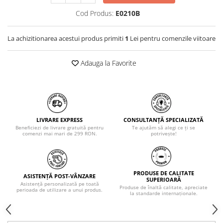
Cod Produs:
E0210B
La achizitionarea acestui produs primiti
1
Lei pentru comenzile viitoare
Adauga la Favorite
LIVRARE EXPRESS
CONSULTANȚĂ SPECIALIZATĂ
Beneficiezi de livrare gratuită pentru
Te ajutăm să alegi ce ți se
comenzi mai mari de 299 RON.
potrivește!
PRODUSE DE CALITATE
ASISTENȚĂ POST-VÂNZARE
SUPERIOARĂ
Asistență personalizată pe toată
Produse de înaltă calitate, apreciate
perioada de utilizare a unui produs.
la standarde internaționale.