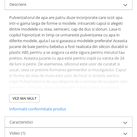
Descriere
Pulverizatorul de apa are patru duze incorporate care scot apa
intr-o gama larga de forme si modele. Intoarceti capul si alegeti
dintre modelele cu stea, semicerc, cap de dus si sloturi. Lasa-ti
copilul hipnotizat in timp ce urmareste pulverizarea cu apa in
diferite modele, ajuta-l sa-si gaseasca modelele preferate! Aceasta
jucarie de baie pentru bebelus a fost realizata din silicon durabil si
plastic ABS pentru a se asigura ca este sigura pentru micutul tau
pretios. Aceasta jucarie cu apa este pentru copiii cu varsta de 24
de luni si peste. De asemenea, siliconul este usor de curatat si
uscat, ceea ce previne formarea germenilor si mucegaiului. Capul
in forma de stea de mare este usor de tinut si atractiv pentru
copii. Pulverizatorul de apa dispune de o pompa de scurgere care
permite o actiune usoara de stropire a apei. Hape a proiectat
acest pulverizator de apa pentru a se potrivi cu usurinta in
mainile micutului. Dimensiuni: L: 6.6, l: 6.6, H: 24 cm, Dimensiuni
VEZI MAI MULT
cutie: L: 14, l: 6.6, H: 30 cm.
Informatii conformitate produs
Caracteristici
Video
(1)