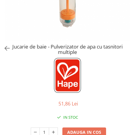
Jucarii de Sortare
Consultanta Instalare
Jucarii de tras
Jucarii din plus
Jucarii muzicale
Jucarii pentru baie
Jucarii Senzoriale
Jucarie de baie - Pulverizator de apa cu tasnitori
PAPUSI
multiple
51,86 Lei
IN STOC
ADAUGA IN COS