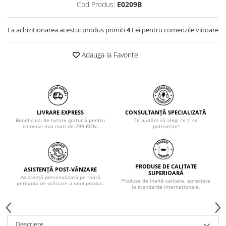
Cod Produs:
E0209B
La achizitionarea acestui produs primiti
4
Lei pentru comenzile viitoare
Adauga la Favorite
LIVRARE EXPRESS
CONSULTANȚĂ SPECIALIZATĂ
Beneficiezi de livrare gratuită pentru
Te ajutăm să alegi ce ți se
comenzi mai mari de 299 RON.
potrivește!
PRODUSE DE CALITATE
ASISTENȚĂ POST-VÂNZARE
SUPERIOARĂ
Asistență personalizată pe toată
Produse de înaltă calitate, apreciate
perioada de utilizare a unui produs.
la standarde internaționale.
Descriere