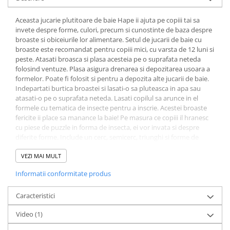
Aceasta jucarie plutitoare de baie Hape ii ajuta pe copiii tai sa
invete despre forme, culori, precum si cunostinte de baza despre
broaste si obiceiurile lor alimentare. Setul de jucarii de baie cu
broaste este recomandat pentru copiii mici, cu varsta de 12 luni si
peste. Atasati broasca si plasa acesteia pe o suprafata neteda
folosind ventuze. Plasa asigura drenarea si depozitarea usoara a
formelor. Poate fi folosit si pentru a depozita alte jucarii de baie.
Indepartati burtica broastei si lasati-o sa pluteasca in apa sau
atasati-o pe o suprafata neteda. Lasati copilul sa arunce in el
formele cu tematica de insecte pentru a inscrie. Acestei broaste
fericite ii place sa manance la baie! Pe masura ce copiii il hranesc
cu piese de puzzle in forma de insecta, ei vor invata si despre
diferite forme. Include un cerc, semicerc, triunghi si forme de
fluture cu grafica cu insecte. Premii: The Feed-Me Bath Frog a fost
distins cu argint pentru Premiile pentru cel mai bun echipament
VEZI MAI MULT
pentru bebelusi si copii mici 2018 si a primit o nominalizare in Top
Informatii conformitate produs
10 Spielzeug 2018 Dimensiuni: L: 25, l: 3, H: 27 cm, Dimensiuni
cutie: L: 30, l: 5.5, H: 30 cm.
Caracteristici
Video
(1)