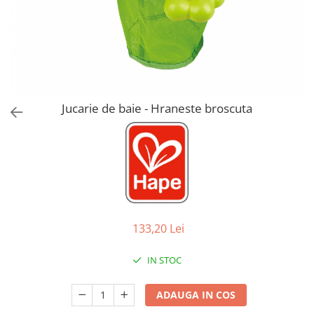
Jucarii de Sortare
Consultanta Instalare
Jucarii de tras
Jucarii din plus
Jucarii muzicale
Jucarii pentru baie
Jucarii Senzoriale
Jucarie de baie - Hraneste broscuta
PAPUSI
133,20 Lei
IN STOC
ADAUGA IN COS