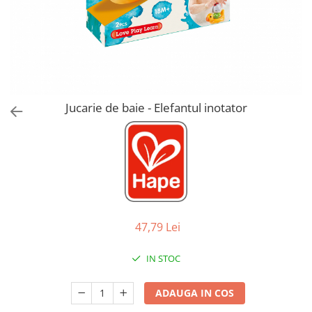
Jucarii de Sortare
Consultanta Instalare
Jucarii de tras
Jucarii din plus
Jucarii muzicale
Jucarii pentru baie
Jucarii Senzoriale
Jucarie de baie - Elefantul inotator
PAPUSI
47,79 Lei
IN STOC
ADAUGA IN COS