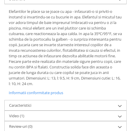
Elefantilor le place sa se joace cu apa - infasurati-o si priviti-o
inotand si invartindu-se cu bucurie in apa. Elefantul si micutul tau
vor adora timpul de baie impreuna! Imbracati-va pentru o zi la
piscina, micul elefant are un inel plutitor care isi schimba
culoarea, care reactioneaza la apa calda. In apa la 35℃/95°F, se va
schimba de la portocaliu la galben - o surpriza interesanta pentru
copii. Jucaria care se invarte starneste interesul copiilor de a
invata recunoasterea culorilor, flotabilitatea si cauza si efectul, in
timp ce actiunea de infasurare dezvolta abilitatile motorii fine.
Fiecare parte este realizata din materiale sigure pentru copii, care
nu contin BPA si ftalati. Constructia solida face din aceasta o
jucarie de lunga durata cu care copilul se poate juca in anii
urmatori. Dimensiuni: L: 13, l: 9.5, H: 9 cm, Dimensiuni cutie: L: 16,
l: 10, H: 24 cm.
Informatii conformitate produs
Caracteristici
Video
(1)
Review-uri
(0)