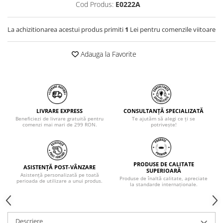
Cod Produs:
E0222A
La achizitionarea acestui produs primiti
1
Lei pentru comenzile viitoare
Adauga la Favorite
LIVRARE EXPRESS
CONSULTANȚĂ SPECIALIZATĂ
Beneficiezi de livrare gratuită pentru
Te ajutăm să alegi ce ți se
comenzi mai mari de 299 RON.
potrivește!
PRODUSE DE CALITATE
ASISTENȚĂ POST-VÂNZARE
SUPERIOARĂ
Asistență personalizată pe toată
Produse de înaltă calitate, apreciate
perioada de utilizare a unui produs.
la standarde internaționale.
Descriere