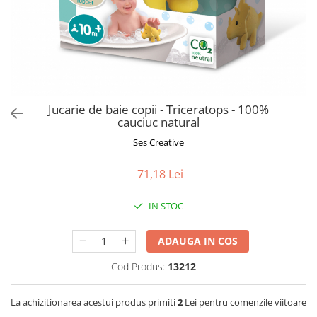
Jucarii de Sortare
Consultanta Instalare
Jucarii de tras
Jucarii din plus
Jucarii muzicale
Jucarii pentru baie
Jucarii Senzoriale
Jucarie de baie copii - Triceratops - 100%
PAPUSI
cauciuc natural
Ses Creative
71,18 Lei
IN STOC
ADAUGA IN COS
Cod Produs:
13212
La achizitionarea acestui produs primiti
2
Lei pentru comenzile viitoare