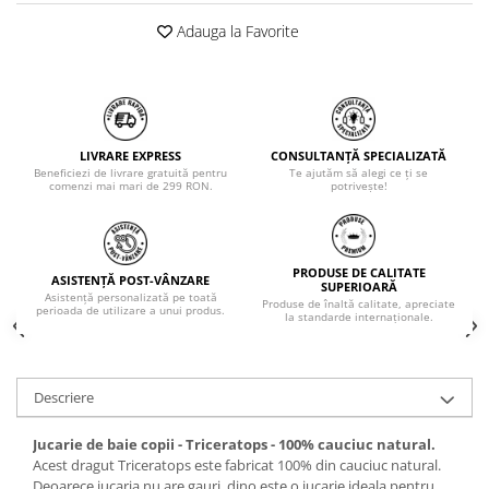
Adauga la Favorite
LIVRARE EXPRESS
CONSULTANȚĂ SPECIALIZATĂ
Beneficiezi de livrare gratuită pentru
Te ajutăm să alegi ce ți se
comenzi mai mari de 299 RON.
potrivește!
PRODUSE DE CALITATE
ASISTENȚĂ POST-VÂNZARE
SUPERIOARĂ
Asistență personalizată pe toată
Produse de înaltă calitate, apreciate
perioada de utilizare a unui produs.
la standarde internaționale.
Descriere
Jucarie de baie copii - Triceratops - 100% cauciuc natural.
Acest dragut Triceratops este fabricat 100% din cauciuc natural.
Deoarece jucaria nu are gauri, dino este o jucarie ideala pentru