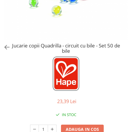
Jucarii de Sortare
Consultanta Instalare
Jucarii de tras
Jucarii din plus
Jucarii muzicale
Jucarii pentru baie
Jucarii Senzoriale
Jucarie copii Quadrilla - circuit cu bile - Set 50 de
PAPUSI
bile
23,39 Lei
IN STOC
ADAUGA IN COS