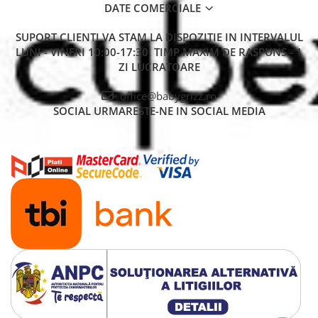
DATE COMERCIALE
SUPORT CLIENTI
VA STAM LA DISPOZITIE IN INTERVALUL
LUNI - VINERI 10:00-17:30. TIMP MAXIM DE RASPUNS - 1
ZI LUCRATOARE
office@babygrizz.ro
SOCIAL
URMARESTE-NE IN SOCIAL MEDIA