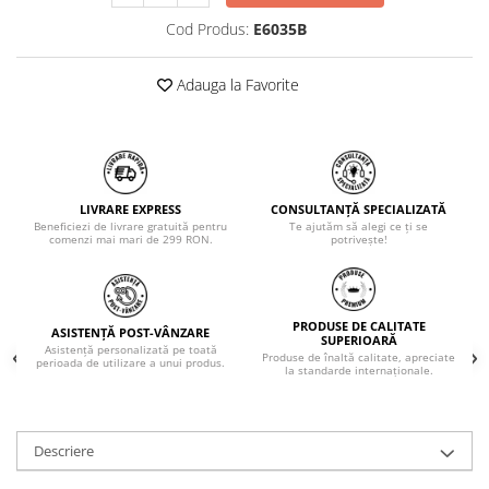
Cod Produs:
E6035B
Adauga la Favorite
LIVRARE EXPRESS
CONSULTANȚĂ SPECIALIZATĂ
Beneficiezi de livrare gratuită pentru
Te ajutăm să alegi ce ți se
comenzi mai mari de 299 RON.
potrivește!
PRODUSE DE CALITATE
ASISTENȚĂ POST-VÂNZARE
SUPERIOARĂ
Asistență personalizată pe toată
Produse de înaltă calitate, apreciate
perioada de utilizare a unui produs.
la standarde internaționale.
Descriere