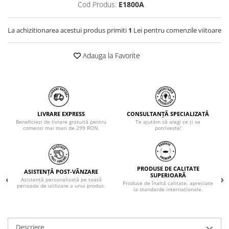
Cod Produs:
E1800A
La achizitionarea acestui produs primiti
1
Lei pentru comenzile viitoare
Adauga la Favorite
LIVRARE EXPRESS
CONSULTANȚĂ SPECIALIZATĂ
Beneficiezi de livrare gratuită pentru
Te ajutăm să alegi ce ți se
comenzi mai mari de 299 RON.
potrivește!
PRODUSE DE CALITATE
ASISTENȚĂ POST-VÂNZARE
SUPERIOARĂ
Asistență personalizată pe toată
Produse de înaltă calitate, apreciate
perioada de utilizare a unui produs.
la standarde internaționale.
Descriere