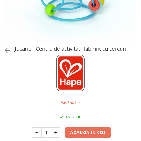
Jucarii de Sortare
Consultanta Instalare
Jucarii de tras
Jucarii din plus
Jucarii muzicale
Jucarii pentru baie
Jucarii Senzoriale
Jucarie - Centru de activitati, labirint cu cercuri
PAPUSI
56,94 Lei
IN STOC
ADAUGA IN COS