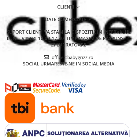
CLIENTI
DATE COMERCIALE
SUPORT CLIENTI
VA STAM LA DISPOZITIE IN INTERVALUL
LUNI - VINERI 10:00-17:30. TIMP MAXIM DE RASPUNS - 1
ZI LUCRATOARE
office@babygrizz.ro
SOCIAL
URMARESTE-NE IN SOCIAL MEDIA