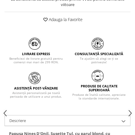
viitoare
Adauga la Favorite
LIVRARE EXPRESS
CONSULTANȚĂ SPECIALIZATĂ
Beneficiezi de livrare gratuită pentru
Te ajutăm să alegi ce ți se
comenzi mai mari de 299 RON.
potrivește!
PRODUSE DE CALITATE
ASISTENȚĂ POST-VÂNZARE
SUPERIOARĂ
Asistență personalizată pe toată
Produse de înaltă calitate, apreciate
perioada de utilizare a unui produs.
la standarde internaționale.
Descriere
Papusa Nines D'Onil, Susette Tul, cu parul blond, cu