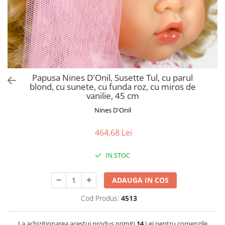
Jucarii de Sortare
Consultanta Instalare
Jucarii de tras
Jucarii din plus
Jucarii muzicale
Jucarii pentru baie
Jucarii Senzoriale
Papusa Nines D'Onil, Susette Tul, cu parul
PAPUSI
blond, cu sunete, cu funda roz, cu miros de
vanilie, 45 cm
Nines D'Onil
464,68 Lei
IN STOC
ADAUGA IN COS
Cod Produs:
4513
La achizitionarea acestui produs primiti
14
Lei pentru comenzile