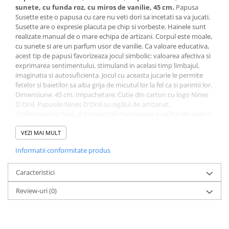
sunete, cu funda roz, cu miros de vanilie, 45 cm.
Papusa
Susette este o papusa cu care nu veti dori sa incetati sa va jucati.
Susette are o expresie placuta pe chip si vorbeste. Hainele sunt
realizate manual de o mare echipa de artizani. Corpul este moale,
cu sunete si are un parfum usor de vanilie. Ca valoare educativa,
acest tip de papusi favorizeaza jocul simbolic: valoarea afectiva si
exprimarea sentimentului, stimuland in acelasi timp limbajul,
imaginatia si autosuficienta. Jocul cu aceasta jucarie le permite
fetelor si baietilor sa aiba grija de micutul lor la fel ca si parintii lor.
Dimensiune: 45 cm. Impachetare: Cutie din carton cu logo Nines
D`Onil. Papusile Nines D'Onil au sigiliul de artizanat,
Craftsmanship Seal, al Comunitatii Valenciane si sigiliul de origine,
Origin Seal, care acrediteaza traditia, autenticitatea, calitatea si
exclusivitatea papusilor. Din 2020, Nines D'Onil, face parte din
VEZI MAI MULT
Spanish Association of Early Childhood Products – ASEPRI, care
Informatii conformitate produs
recunoaste brandul ca fiind 100% spaniol. Papusile sunt
sustinute de AIJU si respecta legislatia europeana privind
siguranta jucariilor.
Caracteristici
Review-uri
(0)