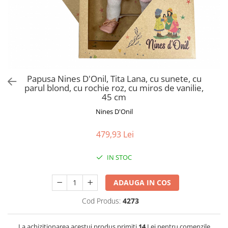
Jucarii de Sortare
Consultanta Instalare
Jucarii de tras
Jucarii din plus
Jucarii muzicale
Jucarii pentru baie
Jucarii Senzoriale
Papusa Nines D'Onil, Tita Lana, cu sunete, cu
PAPUSI
parul blond, cu rochie roz, cu miros de vanilie,
45 cm
Nines D'Onil
479,93 Lei
IN STOC
ADAUGA IN COS
Cod Produs:
4273
La achizitionarea acestui produs primiti
14
Lei pentru comenzile