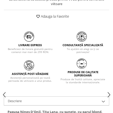
viitoare
Adauga la Favorite
LIVRARE EXPRESS
CONSULTANȚĂ SPECIALIZATĂ
Beneficiezi de livrare gratuită pentru
Te ajutăm să alegi ce ți se
comenzi mai mari de 299 RON.
potrivește!
PRODUSE DE CALITATE
ASISTENȚĂ POST-VÂNZARE
SUPERIOARĂ
Asistență personalizată pe toată
Produse de înaltă calitate, apreciate
perioada de utilizare a unui produs.
la standarde internaționale.
Descriere
Papusa Nines D'Onil, Tita Lana, cu sunete, cu parul blond,