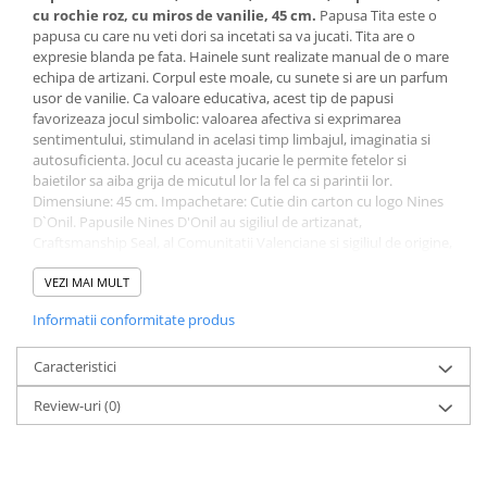
cu rochie roz, cu miros de vanilie, 45 cm.
Papusa Tita este o
papusa cu care nu veti dori sa incetati sa va jucati. Tita are o
expresie blanda pe fata. Hainele sunt realizate manual de o mare
echipa de artizani. Corpul este moale, cu sunete si are un parfum
usor de vanilie. Ca valoare educativa, acest tip de papusi
favorizeaza jocul simbolic: valoarea afectiva si exprimarea
sentimentului, stimuland in acelasi timp limbajul, imaginatia si
autosuficienta. Jocul cu aceasta jucarie le permite fetelor si
baietilor sa aiba grija de micutul lor la fel ca si parintii lor.
Dimensiune: 45 cm. Impachetare: Cutie din carton cu logo Nines
D`Onil. Papusile Nines D'Onil au sigiliul de artizanat,
Craftsmanship Seal, al Comunitatii Valenciane si sigiliul de origine,
Origin Seal, care acrediteaza traditia, autenticitatea, calitatea si
exclusivitatea papusilor. Din 2020, Nines D'Onil, face parte din
VEZI MAI MULT
Spanish Association of Early Childhood Products – ASEPRI, care
Informatii conformitate produs
recunoaste brandul ca fiind 100% spaniol. Papusile sunt
sustinute de AIJU si respecta legislatia europeana privind
siguranta jucariilor.
Caracteristici
Review-uri
(0)