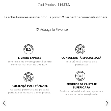
Cod Produs:
E1637A
La achizitionarea acestui produs primiti
2
Lei pentru comenzile viitoare
Adauga la Favorite
LIVRARE EXPRESS
CONSULTANȚĂ SPECIALIZATĂ
Beneficiezi de livrare gratuită pentru
Te ajutăm să alegi ce ți se
comenzi mai mari de 299 RON.
potrivește!
PRODUSE DE CALITATE
ASISTENȚĂ POST-VÂNZARE
SUPERIOARĂ
Asistență personalizată pe toată
Produse de înaltă calitate, apreciate
perioada de utilizare a unui produs.
la standarde internaționale.