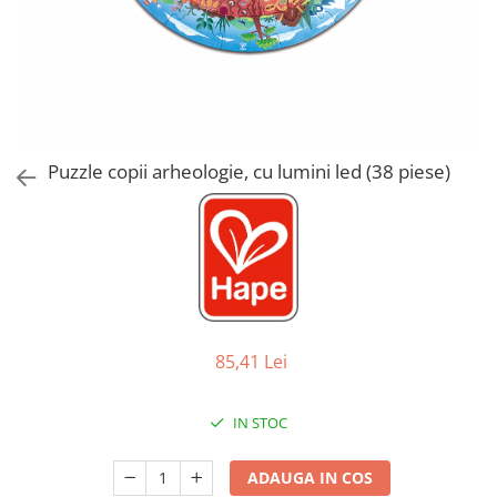
Jucarii de Sortare
Consultanta Instalare
Jucarii de tras
Jucarii din plus
Jucarii muzicale
Jucarii pentru baie
Jucarii Senzoriale
Puzzle copii arheologie, cu lumini led (38 piese)
PAPUSI
85,41 Lei
IN STOC
ADAUGA IN COS