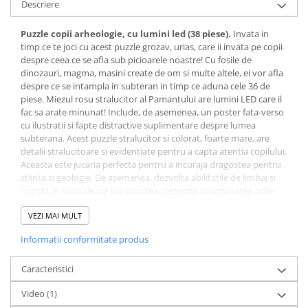
Descriere
Puzzle copii arheologie, cu lumini led (38 piese).
Invata in
timp ce te joci cu acest puzzle grozav, urias, care ii invata pe copii
despre ceea ce se afla sub picioarele noastre! Cu fosile de
dinozauri, magma, masini create de om si multe altele, ei vor afla
despre ce se intampla in subteran in timp ce aduna cele 36 de
piese. Miezul rosu stralucitor al Pamantului are lumini LED care il
fac sa arate minunat! Include, de asemenea, un poster fata-verso
cu ilustratii si fapte distractive suplimentare despre lumea
subterana. Acest puzzle stralucitor si colorat, foarte mare, are
detalii stralucitoare si evidentiate pentru a capta atentia copilului.
Aceasta este jucaria perfecta pentru a incuraja dragostea pentru
stiinta si geologie. De asemenea, dezvolta abilitatile de limbaj si
cognitive, incurajeaza curiozitatea, dezvolta coordonarea ochi-
mana, imbunatateste abilitatile motorii fine si invata rezolvarea
problemelor. Dimensiuni: L: 57.5, l: 57.5, H: - cm, Dimensiuni cutie:
VEZI MAI MULT
L: 34, l: 30, H: 6.2 cm.
Informatii conformitate produs
Caracteristici
Video
(1)