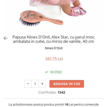
Jucarii de Sortare
Consultanta Instalare
Jucarii de tras
Jucarii din plus
Jucarii muzicale
Jucarii pentru baie
Jucarii Senzoriale
Papusa Nines D'Onil, Alex Star, cu parul mov,
PAPUSI
ambalata in cutie, cu miros de vanilie, 40 cm
Nines D'Onil
347,75 Lei
IN STOC
ADAUGA IN COS
Cod Produs:
1542
La achizitionarea acestui produs primiti
10
Lei pentru comenzile