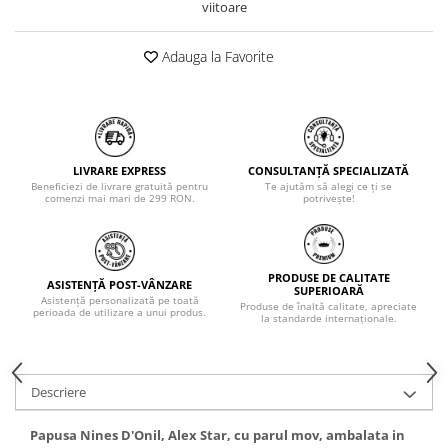
viitoare
Adauga la Favorite
LIVRARE EXPRESS
CONSULTANȚĂ SPECIALIZATĂ
Beneficiezi de livrare gratuită pentru
Te ajutăm să alegi ce ți se
comenzi mai mari de 299 RON.
potrivește!
PRODUSE DE CALITATE
ASISTENȚĂ POST-VÂNZARE
SUPERIOARĂ
Asistență personalizată pe toată
Produse de înaltă calitate, apreciate
perioada de utilizare a unui produs.
la standarde internaționale.
Descriere
Papusa Nines D'Onil, Alex Star, cu parul mov, ambalata in