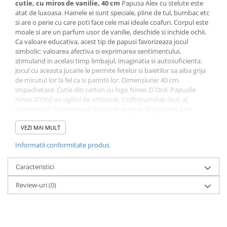
cutie, cu miros de vanilie, 40 cm
Papusa Alex cu stelute este
atat de luxoasa. Hainele ei sunt speciale, pline de tul, bumbac etc
si are o perie cu care poti face cele mai ideale coafuri. Corpul este
moale si are un parfum usor de vanilie, deschide si inchide ochii.
Ca valoare educativa, acest tip de papusi favorizeaza jocul
simbolic: valoarea afectiva si exprimarea sentimentului,
stimuland in acelasi timp limbajul, imaginatia si autosuficienta.
Jocul cu aceasta jucarie le permite fetelor si baietilor sa aiba grija
de micutul lor la fel ca si parintii lor. Dimensiune: 40 cm.
Impachetare: Cutie din carton cu logo Nines D`Onil. Papusile
Nines D'Onil au sigiliul de artizanat, Craftsmanship Seal, al
Comunitatii Valenciane si sigiliul de origine, Origin Seal, care
acrediteaza traditia, autenticitatea, calitatea si exclusivitatea
papusilor. Din 2020, Nines D'Onil, face parte din Spanish
VEZI MAI MULT
Association of Early Childhood Products – ASEPRI, care
Informatii conformitate produs
recunoaste brandul ca fiind 100% spaniol.
Caracteristici
Review-uri
(0)