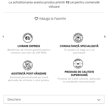
La achizitionarea acestui produs primiti
13
Lei pentru comenzile
viitoare
Adauga la Favorite
LIVRARE EXPRESS
CONSULTANȚĂ SPECIALIZATĂ
Beneficiezi de livrare gratuită pentru
Te ajutăm să alegi ce ți se
comenzi mai mari de 299 RON.
potrivește!
PRODUSE DE CALITATE
ASISTENȚĂ POST-VÂNZARE
SUPERIOARĂ
Asistență personalizată pe toată
Produse de înaltă calitate, apreciate
perioada de utilizare a unui produs.
la standarde internaționale.
Descriere