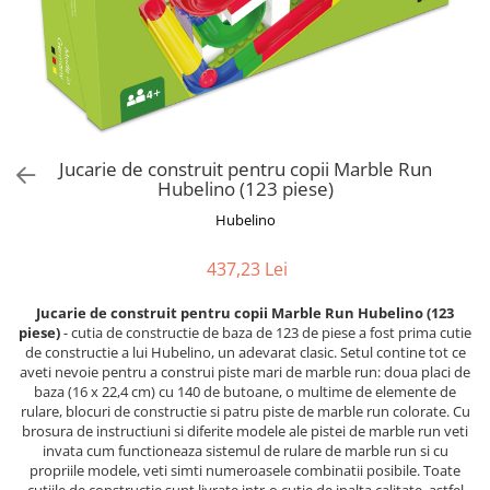
Jucarii de Sortare
Consultanta Instalare
Jucarii de tras
Jucarii din plus
Jucarii muzicale
Jucarii pentru baie
Jucarii Senzoriale
Jucarie de construit pentru copii Marble Run
PAPUSI
Hubelino (123 piese)
Hubelino
437,23 Lei
Jucarie de construit pentru copii Marble Run Hubelino (123
piese)
- cutia de constructie de baza de 123 de piese a fost prima cutie
de constructie a lui Hubelino, un adevarat clasic. Setul contine tot ce
aveti nevoie pentru a construi piste mari de marble run: doua placi de
baza (16 x 22,4 cm) cu 140 de butoane, o multime de elemente de
rulare, blocuri de constructie si patru piste de marble run colorate. Cu
brosura de instructiuni si diferite modele ale pistei de marble run veti
invata cum functioneaza sistemul de rulare de marble run si cu
propriile modele, veti simti numeroasele combinatii posibile. Toate