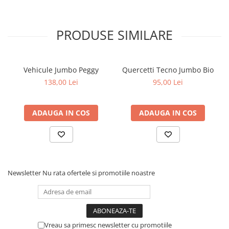
de constructie si lumile tematice existente. La fel ca toate
produsele de la Hubelino, Basic Building Box este fabricata in
Germania la cele mai inalte standarde de calitate. Dimensiuni
PRODUSE SIMILARE
cutie: 28.5 x 43.5 x 11 cm; Greutate: 1.917 kg.
Vehicule Jumbo Peggy
Quercetti Tecno Jumbo Bio
138,00 Lei
95,00 Lei
ADAUGA IN COS
ADAUGA IN COS
Newsletter
Nu rata ofertele si promotiile noastre
Vreau sa primesc newsletter cu promotiile