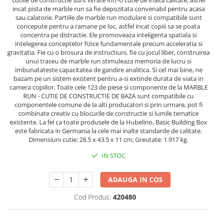
cutiile de constructie sunt livrate intr-o cutie de inalta calitate, astfel
incat pista de marble run sa fie depozitata convenabil pentru acasa
sau calatorie. Partiile de marble run modulare si compatibile sunt
concepute pentru a ramane pe loc, astfel incat copiii sa se poata
concentra pe distractie. Ele promoveaza inteligenta spatiala si
intelegerea conceptelor fizice fundamentale precum acceleratia si
gravitatia. Fie cu o brosura de instructiuni, fie cu jocul liber, construirea
unui traseu de marble run stimuleaza memoria de lucru si
imbunatateste capacitatea de gandire analitica. Si cel mai bine, ne
bazam pe un sistem existent pentru a-si extinde durata de viata in
camera copiilor. Toate cele 123 de piese si componente de la MARBLE
RUN - CUTIE DE CONSTRUCTIE DE BAZA sunt compatibile cu
componentele comune de la alti producatori si prin urmare, pot fi
combinate creativ cu blocurile de constructie si lumile tematice
existente. La fel ca toate produsele de la Hubelino, Basic Building Box
este fabricata in Germania la cele mai inalte standarde de calitate.
Dimensiuni cutie: 28.5 x 43.5 x 11 cm; Greutate: 1.917 kg.
IN STOC
ADAUGA IN COS
Cod Produs:
420480