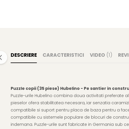
DESCRIERE
CARACTERISTICI
VIDEO
(1)
REV
Puzzle copii (35 piese) Hubelino - Pe santier in constru
Puzzle-urile Hubelino combina doua activitati preferate ale
pieselor ofera stabilitatea necesara, iar senzatia caramizi
compatibile si suport pentru placa de baza pentru a fac
compatibile cu sistemele populare de blocuri de constructi
indemana. Puzzle-urile sunt fabricate in Germania sub cel