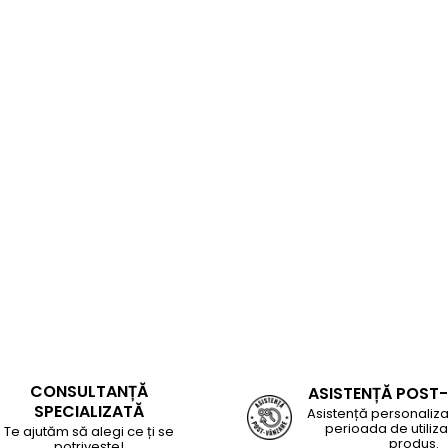
CONSULTANȚĂ
ASISTENȚĂ POST
SPECIALIZATĂ
Asistență personaliza
perioada de utiliza
Te ajutăm să alegi ce ți se
produs.
potrivește!