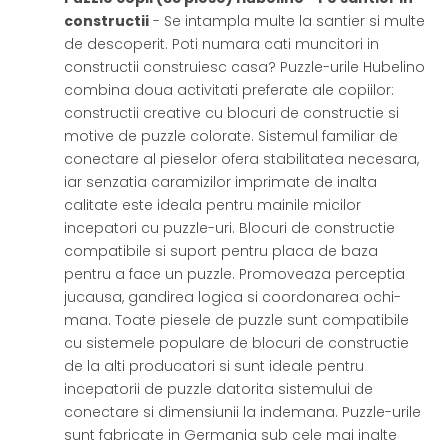
constructii
- Se intampla multe la santier si multe
de descoperit. Poti numara cati muncitori in
constructii construiesc casa? Puzzle-urile Hubelino
combina doua activitati preferate ale copiilor:
constructii creative cu blocuri de constructie si
motive de puzzle colorate. Sistemul familiar de
conectare al pieselor ofera stabilitatea necesara,
iar senzatia caramizilor imprimate de inalta
calitate este ideala pentru mainile micilor
incepatori cu puzzle-uri. Blocuri de constructie
compatibile si suport pentru placa de baza
pentru a face un puzzle. Promoveaza perceptia
jucausa, gandirea logica si coordonarea ochi-
mana. Toate piesele de puzzle sunt compatibile
cu sistemele populare de blocuri de constructie
de la alti producatori si sunt ideale pentru
incepatorii de puzzle datorita sistemului de
conectare si dimensiunii la indemana. Puzzle-urile
sunt fabricate in Germania sub cele mai inalte