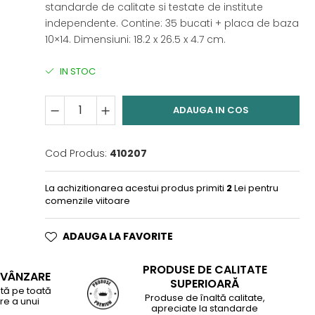
standarde de calitate si testate de institute
independente. Contine: 35 bucati + placa de baza
10×14. Dimensiuni: 18.2 x 26.5 x 4.7 cm.
IN STOC
ADAUGA IN COS
Cod Produs:
410207
La achizitionarea acestui produs primiti
2
Lei pentru
comenzile viitoare
ADAUGA LA FAVORITE
PRODUSE DE CALITATE
-VÂNZARE
SUPERIOARĂ
tă pe toată
Produse de înaltă calitate,
re a unui
apreciate la standarde