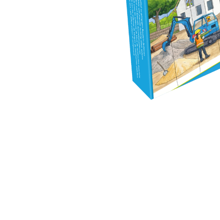
Jucarii de Sortare
Consultanta Instalare
Jucarii de tras
Jucarii din plus
Jucarii muzicale
Jucarii pentru baie
Jucarii Senzoriale
PAPUSI