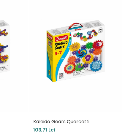
Kaleido Gears Quercetti
Qu
103,71 Lei
67