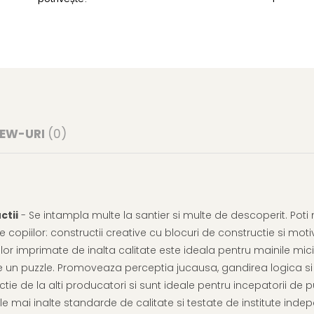
IEW-URI
(0)
ctii
- Se intampla multe la santier si multe de descoperit. Poti
 copiilor: constructii creative cu blocuri de constructie si mot
lor imprimate de inalta calitate este ideala pentru mainile micil
e un puzzle. Promoveaza perceptia jucausa, gandirea logica s
e de la alti producatori si sunt ideale pentru incepatorii de p
e mai inalte standarde de calitate si testate de institute inde