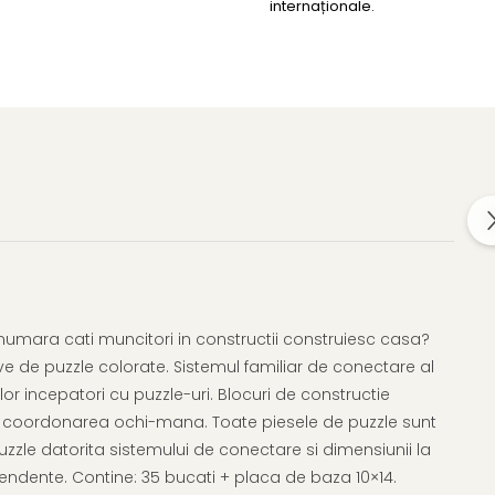
internaționale.
 numara cati muncitori in constructii construiesc casa?
ive de puzzle colorate. Sistemul familiar de conectare al
or incepatori cu puzzle-uri. Blocuri de constructie
i coordonarea ochi-mana. Toate piesele de puzzle sunt
uzzle datorita sistemului de conectare si dimensiunii la
pendente. Contine: 35 bucati + placa de baza 10×14.