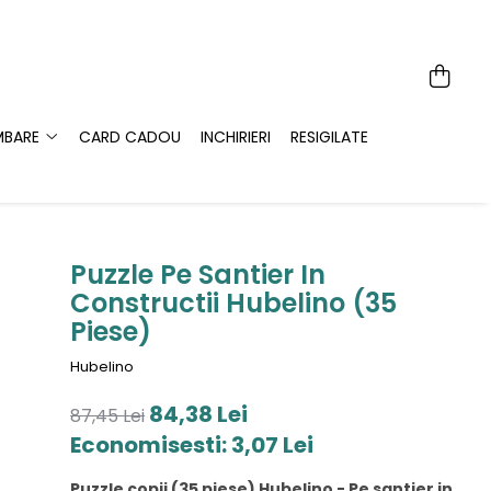
MBARE
CARD CADOU
INCHIRIERI
RESIGILATE
Puzzle Pe Santier In
Constructii Hubelino (35
Piese)
Hubelino
84,38 Lei
87,45 Lei
Economisesti:
3,07
Lei
Puzzle copii (35 piese) Hubelino - Pe santier in