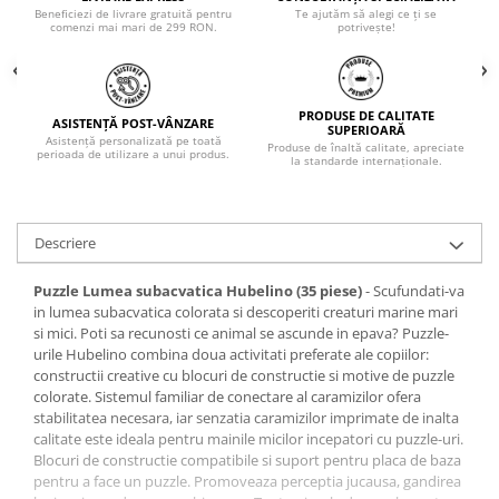
Beneficiezi de livrare gratuită pentru
Te ajutăm să alegi ce ți se
comenzi mai mari de 299 RON.
potrivește!
PRODUSE DE CALITATE
ASISTENȚĂ POST-VÂNZARE
SUPERIOARĂ
Asistență personalizată pe toată
Produse de înaltă calitate, apreciate
perioada de utilizare a unui produs.
la standarde internaționale.
Descriere
Puzzle Lumea subacvatica Hubelino (35 piese)
- Scufundati-va
in lumea subacvatica colorata si descoperiti creaturi marine mari
si mici. Poti sa recunosti ce animal se ascunde in epava? Puzzle-
urile Hubelino combina doua activitati preferate ale copiilor:
constructii creative cu blocuri de constructie si motive de puzzle
colorate. Sistemul familiar de conectare al caramizilor ofera
stabilitatea necesara, iar senzatia caramizilor imprimate de inalta
calitate este ideala pentru mainile micilor incepatori cu puzzle-uri.
Blocuri de constructie compatibile si suport pentru placa de baza
pentru a face un puzzle. Promoveaza perceptia jucausa, gandirea