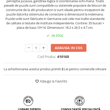
perceptia jucausa, gandirea logica si coordonarea ochi-mana. Toate
piesele de puzzle sunt compatibile cu sistemele populare de blocuri de
constructie de la alti producatori si sunt ideale pentru incepatorii de
puzzle datorita sistemului de conectare si dimensiunii la indemana.
Puzzle-urile sunt fabricate in Germania sub cele mai inalte standarde
de calitate si testate de institute independente. Contine: 35 bucati +
placa de baza 10×14. Dimensiuni: 18.2 x 26.5 x 4.7 cm.
IN STOC
ADAUGA IN COS
Cod Produs:
410160
La achizitionarea acestui produs primiti
2
Lei pentru comenzile viitoare
Adauga la Favorite
LIVRARE EXPRESS
CONSULTANȚĂ SPECIALIZATĂ