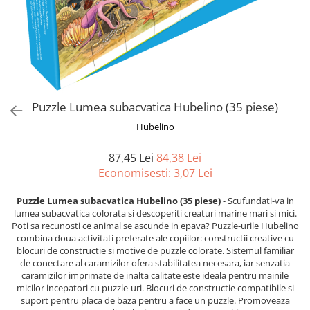
Jucarii de Sortare
Consultanta Instalare
Jucarii de tras
Jucarii din plus
Jucarii muzicale
Jucarii pentru baie
Jucarii Senzoriale
Puzzle Lumea subacvatica Hubelino (35 piese)
PAPUSI
Hubelino
87,45 Lei
84,38 Lei
Economisesti:
3,07
Lei
Puzzle Lumea subacvatica Hubelino (35 piese)
- Scufundati-va in
lumea subacvatica colorata si descoperiti creaturi marine mari si mici.
Poti sa recunosti ce animal se ascunde in epava? Puzzle-urile Hubelino
combina doua activitati preferate ale copiilor: constructii creative cu
blocuri de constructie si motive de puzzle colorate. Sistemul familiar
de conectare al caramizilor ofera stabilitatea necesara, iar senzatia
caramizilor imprimate de inalta calitate este ideala pentru mainile
micilor incepatori cu puzzle-uri. Blocuri de constructie compatibile si
suport pentru placa de baza pentru a face un puzzle. Promoveaza