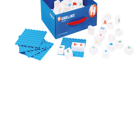
Jucarii de Sortare
Consultanta Instalare
Jucarii de tras
Jucarii din plus
Jucarii muzicale
Jucarii pentru baie
Jucarii Senzoriale
PAPUSI