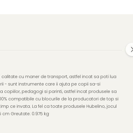
ta calitate cu maner de transport, astfel incat sa poti lua
i - sunt instrumente care ii ajuta pe copii sa-si
copiilor, pedagogi si parinti, astfel incat produsele sa
t 100% compatibile cu blocurile de la producatori de top si
imp ce invata. La fel ca toate produsele Hubelino, jocul
0.5 cm Greutate: 0.975 kg