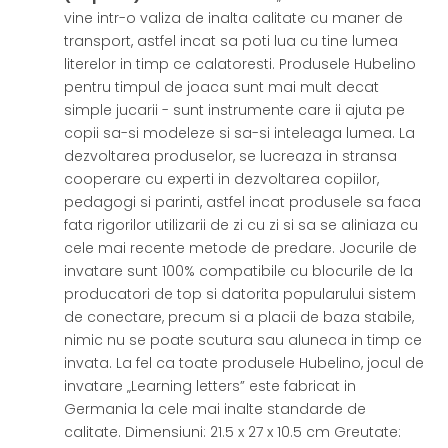
vine intr-o valiza de inalta calitate cu maner de
transport, astfel incat sa poti lua cu tine lumea
literelor in timp ce calatoresti. Produsele Hubelino
pentru timpul de joaca sunt mai mult decat
simple jucarii - sunt instrumente care ii ajuta pe
copii sa-si modeleze si sa-si inteleaga lumea. La
dezvoltarea produselor, se lucreaza in stransa
cooperare cu experti in dezvoltarea copiilor,
pedagogi si parinti, astfel incat produsele sa faca
fata rigorilor utilizarii de zi cu zi si sa se aliniaza cu
cele mai recente metode de predare. Jocurile de
invatare sunt 100% compatibile cu blocurile de la
producatori de top si datorita popularului sistem
de conectare, precum si a placii de baza stabile,
nimic nu se poate scutura sau aluneca in timp ce
invata. La fel ca toate produsele Hubelino, jocul de
invatare „Learning letters” este fabricat in
Germania la cele mai inalte standarde de
calitate. Dimensiuni: 21.5 x 27 x 10.5 cm Greutate: