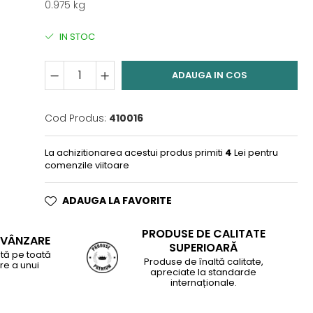
0.975 kg
IN STOC
ADAUGA IN COS
Cod Produs:
410016
La achizitionarea acestui produs primiti
4
Lei pentru
comenzile viitoare
ADAUGA LA FAVORITE
PRODUSE DE CALITATE
-VÂNZARE
SUPERIOARĂ
tă pe toată
Produse de înaltă calitate,
re a unui
apreciate la standarde
internaționale.