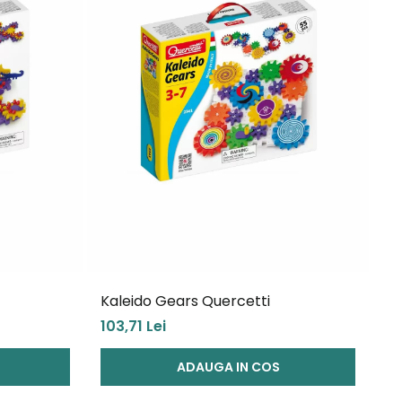
Kaleido Gears Quercetti
Qu
103,71 Lei
67
ADAUGA IN COS