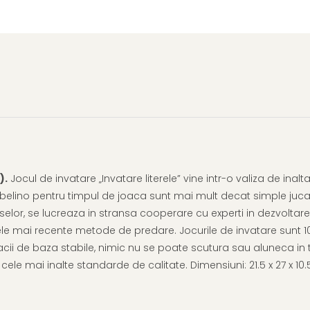
).
Jocul de invatare „Invatare literele” vine intr-o valiza de inal
ubelino pentru timpul de joaca sunt mai mult decat simple jucari
or, se lucreaza in stransa cooperare cu experti in dezvoltarea 
a cu cele mai recente metode de predare. Jocurile de invatare sun
cii de baza stabile, nimic nu se poate scutura sau aluneca in t
 cele mai inalte standarde de calitate. Dimensiuni: 21.5 x 27 x 1