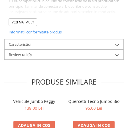
100% compatibil cu blocurile de constructie de la alti producatori:
principiul familiar de conectare al blocurilor de constructie
incurajeaza copiii sa se ocupe de adunari si scaderi in mod activ.
Fabricat in Germania pentru o calitate excelenta a produsului, la
cele mai inalte standarde de calitate. Dimensiuni: 21.5 x 27 x 10.5
VEZI MAI MULT
cm Greutate: 0.976 kg
Informatii conformitate produs
Caracteristici
Review-uri
(0)
PRODUSE SIMILARE
Vehicule Jumbo Peggy
Quercetti Tecno Jumbo Bio
138,00 Lei
95,00 Lei
ADAUGA IN COS
ADAUGA IN COS