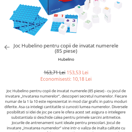
Jucarii de Sortare
Consultanta Instalare
Jucarii de tras
Jucarii din plus
Jucarii muzicale
Jucarii pentru baie
Jucarii Senzoriale
Joc Hubelino pentru copii de invatat numerele
PAPUSI
(85 piese)
Hubelino
163,71 Lei
153,53 Lei
Economisesti:
10,18
Lei
Joc Hubelino pentru copii de invatat numerele (85 piese) - cu jocul de
invatare „Invatarea numerelor”, descoperi secretul numerelor. Fiecare
numar de la 1 la 10 este reprezentat in mod clar grafic in patru moduri
diferite. Asa ca intelegi cantitatile si cunosti lumea numerelor. Diversele
posibilitati si idei de joc pe care le ofera acest set asigura o intelegere
substantiala si deschide calea pentru primele sarcini aritmetice.
Jocurile de antrenament sunt ideale pentru prescolari. Jocul de
invatare „Invatarea numerelor” vine intr-o valiza de inalta calitate cu