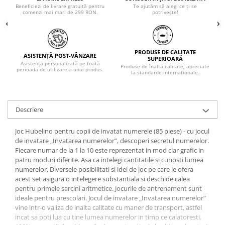
Beneficiezi de livrare gratuită pentru
Te ajutăm să alegi ce ți se
comenzi mai mari de 299 RON.
potrivește!
PRODUSE DE CALITATE
ASISTENȚĂ POST-VÂNZARE
SUPERIOARĂ
Asistență personalizată pe toată
Produse de înaltă calitate, apreciate
perioada de utilizare a unui produs.
la standarde internaționale.
Descriere
Joc Hubelino pentru copii de invatat numerele (85 piese) - cu jocul
de invatare „Invatarea numerelor”, descoperi secretul numerelor.
Fiecare numar de la 1 la 10 este reprezentat in mod clar grafic in
patru moduri diferite. Asa ca intelegi cantitatile si cunosti lumea
numerelor. Diversele posibilitati si idei de joc pe care le ofera
acest set asigura o intelegere substantiala si deschide calea
pentru primele sarcini aritmetice. Jocurile de antrenament sunt
ideale pentru prescolari. Jocul de invatare „Invatarea numerelor”
vine intr-o valiza de inalta calitate cu maner de transport, astfel
incat sa poti lua cu tine lumea numerelor in timp ce calatoresti.