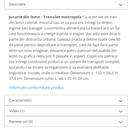
Descriere
Jucarie din lemn - Trenulet metropola
Cu acest set de tren
din lemn colorat, micutul tau se va juca ore intregi ca dirijor,
inginer sau pasager. Locomotiva alimentata cu baterii are un far
care functioneaza si merge inainte si inapoi- dar asta este doar o
parte din distractia urbana. Galeata practica detine toate cele 80
de piese pentru depozitare si transport, care de fapt face parte
dintr-un oras imaginar, deoarece patru panouri detasabile din
lemn cu grafica reala pot fi plasate in aspect. Copiii vor petrece
ore intregi construind poduri si un sistem de transport complet,
ajutandu-i sa invete sa organizeze si sa exerseze abilitatile
lingvistice, sociale, orale si creative. Dimensiuni: L: 132, l: 59.2, H:
37.4 cm; Dimensiuni cutie: L: 44, l: 31, H: 29 cm.
Informatii conformitate produs
Caracteristici
Video
(1)
Review-uri
(0)