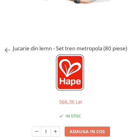
Jucarii de Sortare
Consultanta Instalare
Jucarii de tras
Jucarii din plus
Jucarii muzicale
Jucarii pentru baie
Jucarii Senzoriale
Jucarie din lemn - Set tren metropola (80 piese)
PAPUSI
566,36 Lei
IN STOC
ADAUGA IN COS