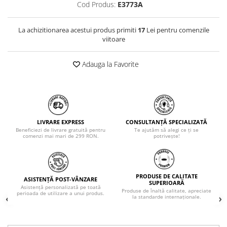
Cod Produs:
E3773A
La achizitionarea acestui produs primiti
17
Lei pentru comenzile
viitoare
Adauga la Favorite
LIVRARE EXPRESS
CONSULTANȚĂ SPECIALIZATĂ
Beneficiezi de livrare gratuită pentru
Te ajutăm să alegi ce ți se
comenzi mai mari de 299 RON.
potrivește!
PRODUSE DE CALITATE
ASISTENȚĂ POST-VÂNZARE
SUPERIOARĂ
Asistență personalizată pe toată
Produse de înaltă calitate, apreciate
perioada de utilizare a unui produs.
la standarde internaționale.