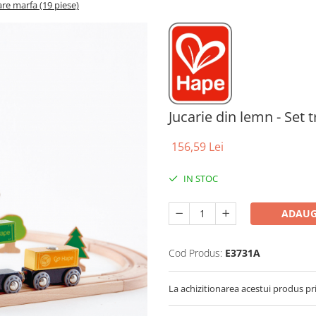
rare marfa (19 piese)
Jucarie din lemn - Set 
156,59 Lei
IN STOC
ADAUG
Cod Produs:
E3731A
La achizitionarea acestui produs pr