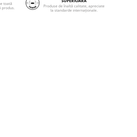
SUPERIOARĂ
pe toată
Produse de înaltă calitate, apreciate
i produs.
la standarde internaționale.