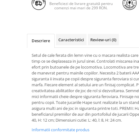
Beneficiezi de livrare gratuită pentru
comenzi mai mari de 299 RON.
Caracteristici
Review-uri
(0)
Descriere
Setul de cale ferata din lemn vine cu o macara realista care
timp ce se deplaseaza in jurul sinei. Controlati miscarea ina
efort prin butoanele de pe locomotiva. Locomotiva are trept
de manevrat pentru mainile copiilor. Necesita 2 baterii AA
siguranta ii invata pe copii despre siguranta feroviara si
marfa. Fiecare element al setului are un finisaj complicat.
creativitatea abilitatilor de joc de rol si dezvoltarea. Semne
mici informatii cheie despre siguranta feroviara. Finisaje n
pentru copii. Toate jucariile Hape sunt realizate la un stan
asigura multi ani de joc in siguranta printre toti. PREMII:
beneficiarul premiilor de aur din portofoliul de jucarii Opp
40, H: 12 cm; Dimensiuni cutie: L: 40, l: 8, H: 24 cm.
Informatii conformitate produs