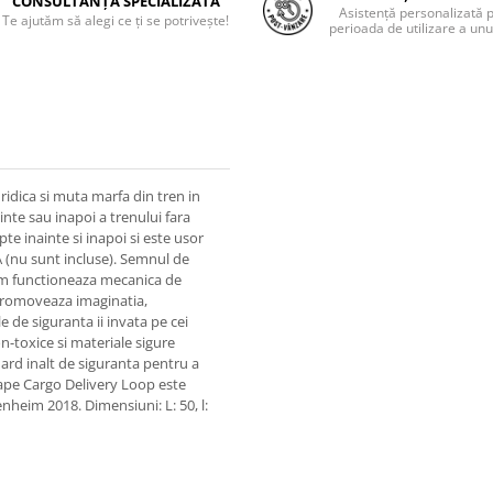
CONSULTANȚĂ SPECIALIZATĂ
Asistență personalizată 
Te ajutăm să alegi ce ți se potrivește!
perioada de utilizare a unu
 ridica si muta marfa din tren in
inte sau inapoi a trenului fara
e inainte si inapoi si este usor
A (nu sunt incluse). Semnul de
 cum functioneaza mecanica de
 Promoveaza imaginatia,
le de siguranta ii invata pe cei
on-toxice si materiale sigure
dard inalt de siguranta pentru a
 Hape Cargo Delivery Loop este
enheim 2018. Dimensiuni: L: 50, l: