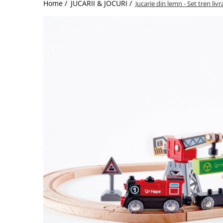
Home /
JUCARII & JOCURI /
Jucarie din lemn - Set tren liv
Jucarii de Sortare
Consultanta Instalare
Jucarii de tras
Jucarii din plus
Jucarii muzicale
Jucarii pentru baie
Jucarii Senzoriale
PAPUSI