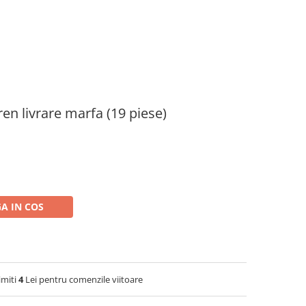
tren livrare marfa (19 piese)
A IN COS
imiti
4
Lei pentru comenzile viitoare