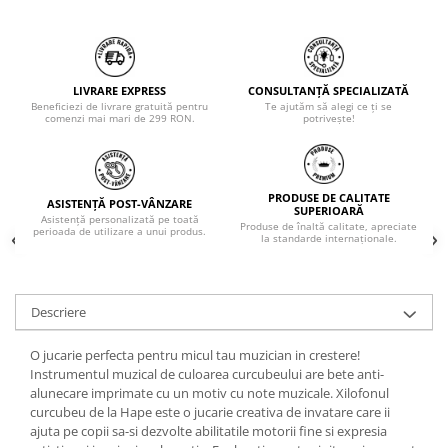
LIVRARE EXPRESS
CONSULTANȚĂ SPECIALIZATĂ
Beneficiezi de livrare gratuită pentru
Te ajutăm să alegi ce ți se
comenzi mai mari de 299 RON.
potrivește!
PRODUSE DE CALITATE
ASISTENȚĂ POST-VÂNZARE
SUPERIOARĂ
Asistență personalizată pe toată
Produse de înaltă calitate, apreciate
perioada de utilizare a unui produs.
la standarde internaționale.
Descriere
O jucarie perfecta pentru micul tau muzician in crestere!
Instrumentul muzical de culoarea curcubeului are bete anti-
alunecare imprimate cu un motiv cu note muzicale. Xilofonul
curcubeu de la Hape este o jucarie creativa de invatare care ii
ajuta pe copii sa-si dezvolte abilitatile motorii fine si expresia