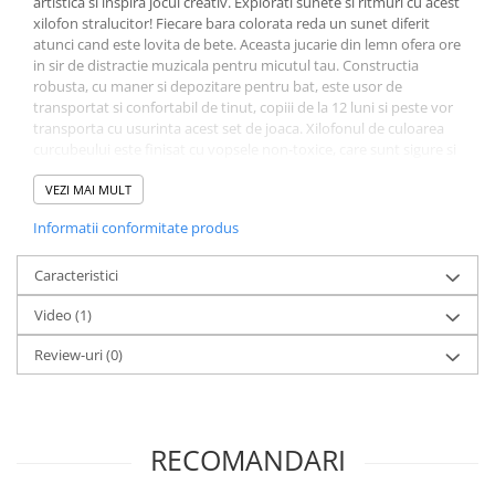
artistica si inspira jocul creativ. Explorati sunete si ritmuri cu acest
xilofon stralucitor! Fiecare bara colorata reda un sunet diferit
atunci cand este lovita de bete. Aceasta jucarie din lemn ofera ore
in sir de distractie muzicala pentru micutul tau. Constructia
robusta, cu maner si depozitare pentru bat, este usor de
transportat si confortabil de tinut, copiii de la 12 luni si peste vor
transporta cu usurinta acest set de joaca. Xilofonul de culoarea
curcubeului este finisat cu vopsele non-toxice, care sunt sigure si
nu se estompeaza. Constructia robusta din lemn face din aceasta
o jucarie de lunga durata pe care copilul dumneavoastra o va iubi
VEZI MAI MULT
in anii urmatori. Dimensiuni: L: 27.5, l: 4.3, H: 13.7 cm; Dimensiuni
Informatii conformitate produs
cutie: L: 30, l: 8, H: 18 cm.
Caracteristici
Video
(1)
Review-uri
(0)
RECOMANDARI