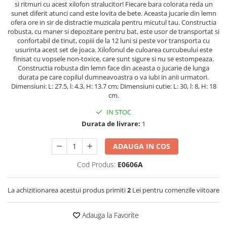
si ritmuri cu acest xilofon stralucitor! Fiecare bara colorata reda un
sunet diferit atunci cand este lovita de bete. Aceasta jucarie din lemn
ofera ore in sir de distractie muzicala pentru micutul tau. Constructia
robusta, cu maner si depozitare pentru bat, este usor de transportat si
confortabil de tinut, copiii de la 12 luni si peste vor transporta cu
usurinta acest set de joaca. Xilofonul de culoarea curcubeului este
finisat cu vopsele non-toxice, care sunt sigure si nu se estompeaza.
Constructia robusta din lemn face din aceasta o jucarie de lunga
durata pe care copilul dumneavoastra o va iubi in anii urmatori.
Dimensiuni: L: 27.5, l: 4.3, H: 13.7 cm; Dimensiuni cutie: L: 30, l: 8, H: 18
cm.
IN STOC
Durata de livrare:
1
ADAUGA IN COS
Cod Produs:
E0606A
La achizitionarea acestui produs primiti
2
Lei pentru comenzile viitoare
Adauga la Favorite