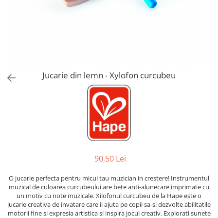
Jucarii de Sortare
Consultanta Instalare
Jucarii de tras
Jucarii din plus
Jucarii muzicale
Jucarii pentru baie
Jucarii Senzoriale
Jucarie din lemn - Xylofon curcubeu
PAPUSI
90,50 Lei
O jucarie perfecta pentru micul tau muzician in crestere! Instrumentul
muzical de culoarea curcubeului are bete anti-alunecare imprimate cu
un motiv cu note muzicale. Xilofonul curcubeu de la Hape este o
jucarie creativa de invatare care ii ajuta pe copii sa-si dezvolte abilitatile
motorii fine si expresia artistica si inspira jocul creativ. Explorati sunete