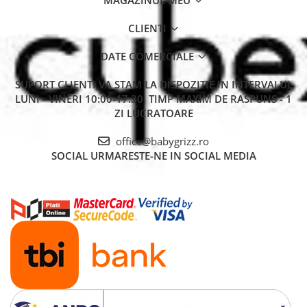
MAGAZINUL MEU
CLIENTI
DATE COMERCIALE
SUPORT CLIENTI
VA STAM LA DISPOZITIE IN INTERVALUL
LUNI - VINERI 10:00-17:30. TIMP MAXIM DE RASPUNS - 1
ZI LUCRATOARE
office@babygrizz.ro
SOCIAL
URMARESTE-NE IN SOCIAL MEDIA