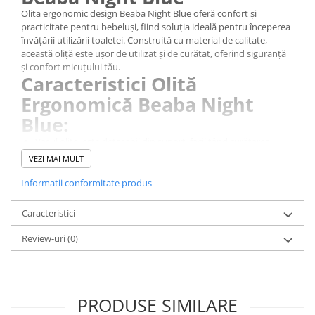
Olița ergonomic design Beaba Night Blue oferă confort și
practicitate pentru bebeluși, fiind soluția ideală pentru începerea
învățării utilizării toaletei. Construită cu material de calitate,
această oliță este ușor de utilizat și de curățat, oferind siguranță
și confort micuțului tău.
Caracteristici Olită
Ergonomică Beaba Night
Blue:
Vasul oliței este detașabil din suport, facilitând curățarea
rapidă și eficientă fără a fi nevoie să speli întreaga oliță.
VEZI MAI MULT
Sistemul cu mâner integrat în partea din spate permite
transportul ușor al oliței, ideal pentru utilizarea în diverse
Informatii conformitate produs
locații.
Forma și dimensiunile oliței sunt adaptate perfect morfologiei
Caracteristici
copiilor, fără a lăsa urme pe piele.
Baza anti-alunecare asigură stabilitate și aderență pe podea,
Review-uri
(0)
prevenind alunecările accidentale.
PRODUSE SIMILARE