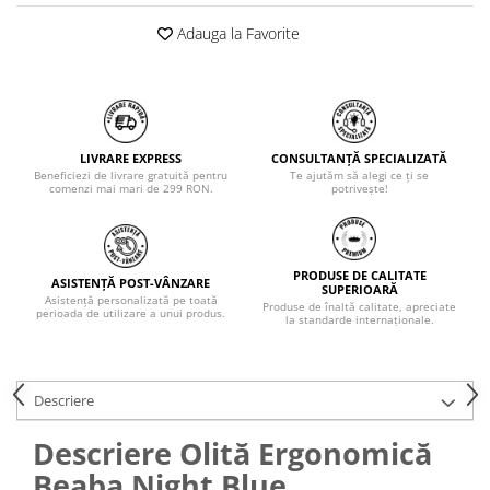
Adauga la Favorite
LIVRARE EXPRESS
CONSULTANȚĂ SPECIALIZATĂ
Beneficiezi de livrare gratuită pentru
Te ajutăm să alegi ce ți se
comenzi mai mari de 299 RON.
potrivește!
PRODUSE DE CALITATE
ASISTENȚĂ POST-VÂNZARE
SUPERIOARĂ
Asistență personalizată pe toată
Produse de înaltă calitate, apreciate
perioada de utilizare a unui produs.
la standarde internaționale.
Descriere
Descriere Olită Ergonomică
Beaba Night Blue