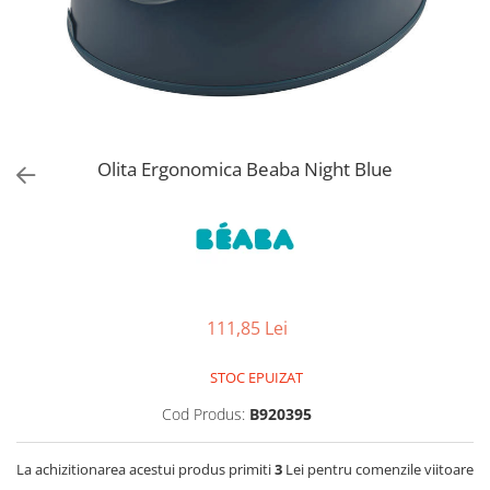
Jucarii de Sortare
Consultanta Instalare
Jucarii de tras
Jucarii din plus
Jucarii muzicale
Jucarii pentru baie
Jucarii Senzoriale
Olita Ergonomica Beaba Night Blue
PAPUSI
111,85 Lei
STOC EPUIZAT
Cod Produs:
B920395
La achizitionarea acestui produs primiti
3
Lei pentru comenzile viitoare