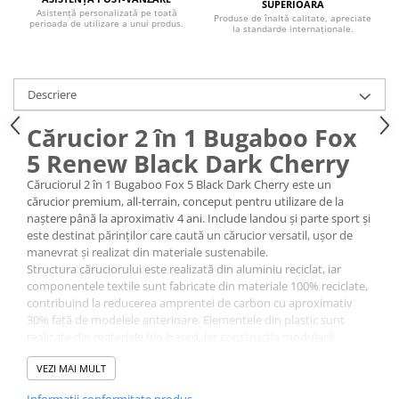
SUPERIOARĂ
Asistență personalizată pe toată
Produse de înaltă calitate, apreciate
perioada de utilizare a unui produs.
la standarde internaționale.
Descriere
Cărucior 2 în 1 Bugaboo Fox
5 Renew Black Dark Cherry
Căruciorul 2 în 1 Bugaboo Fox 5 Black Dark Cherry este un
cărucior premium, all-terrain, conceput pentru utilizare de la
naștere până la aproximativ 4 ani. Include landou și parte sport și
este destinat părinților care caută un cărucior versatil, ușor de
manevrat și realizat din materiale sustenabile.
Structura căruciorului este realizată din aluminiu reciclat, iar
componentele textile sunt fabricate din materiale 100% reciclate,
contribuind la reducerea amprentei de carbon cu aproximativ
30% față de modelele anterioare. Elementele din plastic sunt
realizate din materiale bio-based, iar construcția modulară
permite utilizarea și repararea pe termen lung.
VEZI MAI MULT
Landoul este spațios și ventilat, fiind echipat cu o saltea
respirabilă și panouri de aerisire laterale care permit circulația