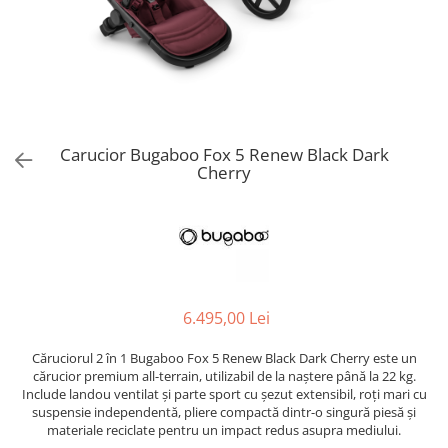
Jucarii de Sortare
Consultanta Instalare
Jucarii de tras
Jucarii din plus
Jucarii muzicale
Jucarii pentru baie
Jucarii Senzoriale
Carucior Bugaboo Fox 5 Renew Black Dark
PAPUSI
Cherry
6.495,00 Lei
Căruciorul 2 în 1 Bugaboo Fox 5 Renew Black Dark Cherry este un
cărucior premium all-terrain, utilizabil de la naștere până la 22 kg.
Include landou ventilat și parte sport cu șezut extensibil, roți mari cu
suspensie independentă, pliere compactă dintr-o singură piesă și
materiale reciclate pentru un impact redus asupra mediului.