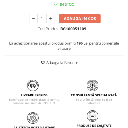
IN STOC
ADAUGA IN COS
Cod Produs:
BG100051109
La achizitionarea acestui produs primiti
196
Lei pentru comenzile
viitoare
Adauga la Favorite
LIVRARE EXPRESS
CONSULTANȚĂ SPECIALIZATĂ
Beneficiezi de livrare gratuită pentru
Te ajutăm să alegi ce ți se
comenzi mai mari de 299 RON.
potrivește!
PRODUSE DE CALITATE
ASISTENȚĂ POST-VÂNZARE