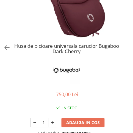
Jucarii de Sortare
Consultanta Instalare
Jucarii de tras
Jucarii din plus
Jucarii muzicale
Jucarii pentru baie
Jucarii Senzoriale
Husa de picioare universala carucior Bugaboo
PAPUSI
Dark Cherry
750,00 Lei
IN STOC
ADAUGA IN COS