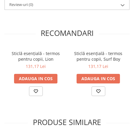
'
Review-uri
(0)
Confectionata din tesaturi de inalta calitate, moi si respirabile.
Protectie pentru incaltaminte inclusa.'
Tesatura impermeabila la exterior.
Usor de atasat si detasat.
RECOMANDARI
Partea superioara poate fi partial deschisa sau detasata
complet.
Ofera un control ideal al temperaturii si umiditatii.
Se pliaza compact pentru depozitare usoara.
Sticlă esențială - termos
Sticlă esențială - termos
Elemente reflectorizante.
pentru copii, Lion
pentru copii, Surf Boy
Fermoar cu deschidere din ambele sensuri.
Lavabila in masina de spalat.
131,17 Lei
131,17 Lei
ADAUGA IN COS
ADAUGA IN COS
PRODUSE SIMILARE