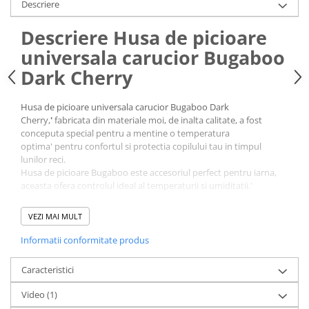
Descriere
Descriere Husa de picioare
universala carucior Bugaboo
Dark Cherry
Husa de picioare universala carucior Bugaboo Dark
Cherry,
'
fabricata din materiale moi, de inalta calitate, a fost
conceputa special pentru a mentine o temperatura
optima' pentru confortul si protectia copilului tau in timpul
lunilor reci.
Husa de picioare Bugaboo este accesoriul perfect pentru iarna,
aceasta ofera controlul ideal al temperaturii si umiditatii.'
VEZI MAI MULT
Husa de picioare Bugaboo Dark Cherry este compatibila cu
toate carucioarele Bugaboo (cu exceptia caruciorului
Informatii conformitate produs
Bugaboo Ant).
Caracteristici Husa de picioare
Caracteristici
universala carucior Bugaboo Dark
Video
(1)
Cherry: