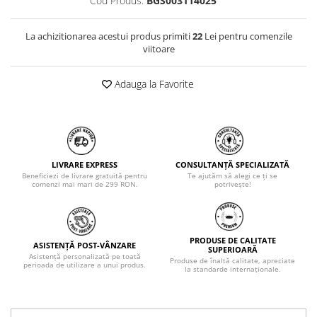
Cod Produs:
BGS003114025
La achizitionarea acestui produs primiti
22
Lei pentru comenzile
viitoare
Adauga la Favorite
LIVRARE EXPRESS
CONSULTANȚĂ SPECIALIZATĂ
Beneficiezi de livrare gratuită pentru
Te ajutăm să alegi ce ți se
comenzi mai mari de 299 RON.
potrivește!
PRODUSE DE CALITATE
ASISTENȚĂ POST-VÂNZARE
SUPERIOARĂ
Asistență personalizată pe toată
Produse de înaltă calitate, apreciate
perioada de utilizare a unui produs.
la standarde internaționale.