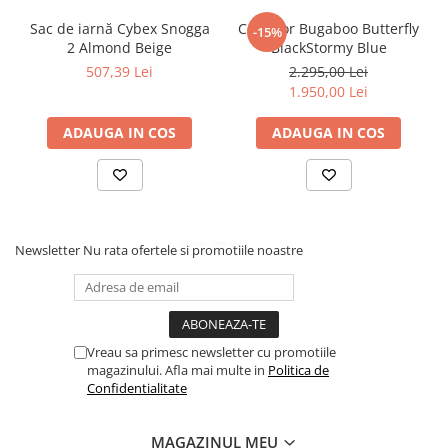
Sac de iarnă Cybex Snogga
Carucior Bugaboo Butterfly
-15%
2 Almond Beige
BlackStormy Blue
507,39 Lei
2.295,00 Lei
1.950,00 Lei
ADAUGA IN COS
ADAUGA IN COS
Newsletter
Nu rata ofertele si promotiile noastre
Vreau sa primesc newsletter cu promotiile
magazinului. Afla mai multe in
Politica de
Confidentialitate
MAGAZINUL MEU