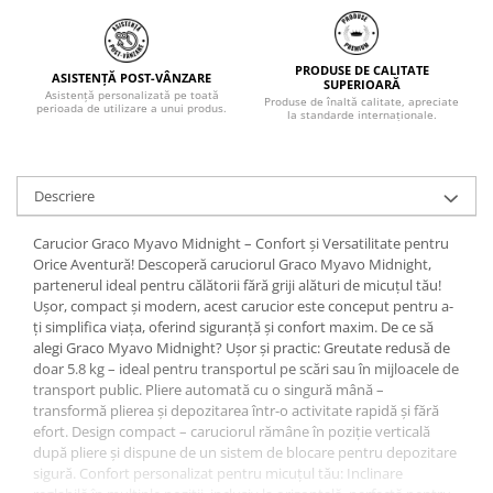
PRODUSE DE CALITATE
ASISTENȚĂ POST-VÂNZARE
SUPERIOARĂ
Asistență personalizată pe toată
Produse de înaltă calitate, apreciate
perioada de utilizare a unui produs.
la standarde internaționale.
Descriere
Carucior Graco Myavo Midnight – Confort și Versatilitate pentru
Orice Aventură! Descoperă caruciorul Graco Myavo Midnight,
partenerul ideal pentru călătorii fără griji alături de micuțul tău!
Ușor, compact și modern, acest carucior este conceput pentru a-
ți simplifica viața, oferind siguranță și confort maxim. De ce să
alegi Graco Myavo Midnight? Ușor și practic: Greutate redusă de
doar 5.8 kg – ideal pentru transportul pe scări sau în mijloacele de
transport public. Pliere automată cu o singură mână –
transformă plierea și depozitarea într-o activitate rapidă și fără
efort. Design compact – caruciorul rămâne în poziție verticală
după pliere și dispune de un sistem de blocare pentru depozitare
sigură. Confort personalizat pentru micuțul tău: Inclinare