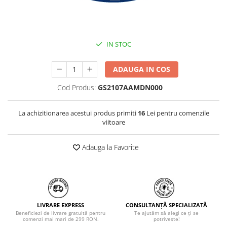
IN STOC
ADAUGA IN COS
Cod Produs:
GS2107AAMDN000
La achizitionarea acestui produs primiti
16
Lei pentru comenzile
viitoare
Adauga la Favorite
LIVRARE EXPRESS
CONSULTANȚĂ SPECIALIZATĂ
Beneficiezi de livrare gratuită pentru
Te ajutăm să alegi ce ți se
comenzi mai mari de 299 RON.
potrivește!