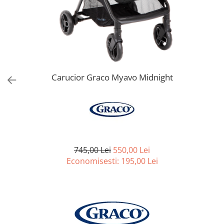
Jucarii de Sortare
Consultanta Instalare
Jucarii de tras
Jucarii din plus
Jucarii muzicale
Jucarii pentru baie
Jucarii Senzoriale
Carucior Graco Myavo Midnight
PAPUSI
745,00 Lei
550,00 Lei
Economisesti:
195,00
Lei