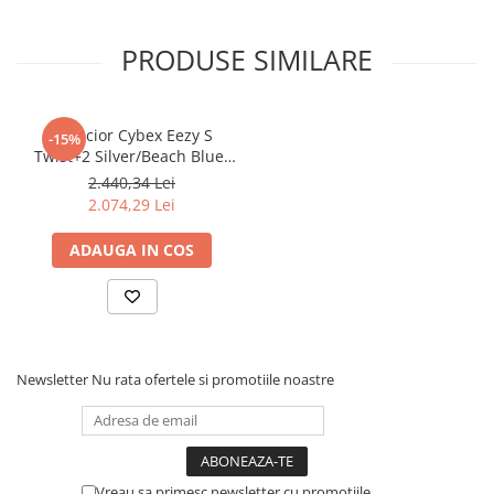
PRODUSE SIMILARE
Carucior Cybex Eezy S
-15%
Twist+2 Silver/Beach Blue-
RESIGILAT
2.440,34 Lei
2.074,29 Lei
ADAUGA IN COS
Newsletter
Nu rata ofertele si promotiile noastre
Vreau sa primesc newsletter cu promotiile