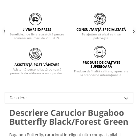
LIVRARE EXPRESS
CONSULTANȚĂ SPECIALIZATĂ
Beneficiezi de livrare gratuită pentru
Te ajutăm să alegi ce ți se
comenzi mai mari de 299 RON.
potrivește!
PRODUSE DE CALITATE
ASISTENȚĂ POST-VÂNZARE
SUPERIOARĂ
Asistență personalizată pe toată
Produse de înaltă calitate, apreciate
perioada de utilizare a unui produs.
la standarde internaționale.
Descriere
Descriere Carucior Bugaboo
Butterfly Black/Forest Green
Bugaboo Butterfly, caruciorul inteligent ultra compact, pliabil