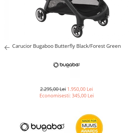
Jucarii de Sortare
Consultanta Instalare
Jucarii de tras
Jucarii din plus
Jucarii muzicale
Jucarii pentru baie
Jucarii Senzoriale
Carucior Bugaboo Butterfly Black/Forest Green
PAPUSI
2.295,00 Lei
1.950,00 Lei
Economisesti:
345,00
Lei