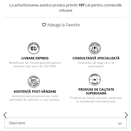
La achizitionarea acestui produs primiti
197
Lei pentru comenzile
viitoare
Adauga la Favorite
LIVRARE EXPRESS
CONSULTANȚĂ SPECIALIZATĂ
Beneficiezi de livrare gratuită pentru
Te ajutăm să alegi ce ți se
comenzi mai mari de 299 RON.
potrivește!
PRODUSE DE CALITATE
ASISTENȚĂ POST-VÂNZARE
SUPERIOARĂ
Asistență personalizată pe toată
Produse de înaltă calitate, apreciate
perioada de utilizare a unui produs.
la standarde internaționale.
Descriere