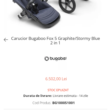
Jucarii de Sortare
Consultanta Instalare
Jucarii de tras
Jucarii din plus
Jucarii muzicale
Jucarii pentru baie
Jucarii Senzoriale
Carucior Bugaboo Fox 5 Graphite/Stormy Blue
PAPUSI
2 in 1
6.502,00 Lei
STOC EPUIZAT
Durata de livrare:
Livrare estimata - 14 zile
Cod Produs:
BG100051001