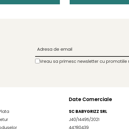
Vreau sa primesc newsletter cu promotiile 
Date Comerciale
Plata
SC BABYGRIZZ SRL
Retur
J40/14495/2021
oduselor
44780439