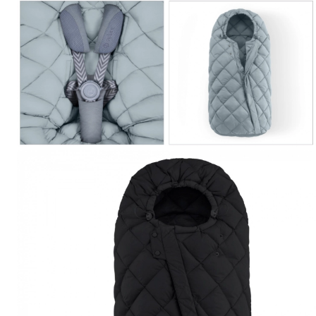
Jucarii de Sortare
Consultanta Instalare
Jucarii de tras
Jucarii din plus
Jucarii muzicale
Jucarii pentru baie
Jucarii Senzoriale
PAPUSI