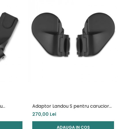
r 2 secunde.
and viitorul tuturor oamenilor de maine.
ru
Adaptor Landou S pentru carucior
Ad
e
Cybex Eezy S Line
Ba
270,00 Lei
27
ADAUGA IN COS