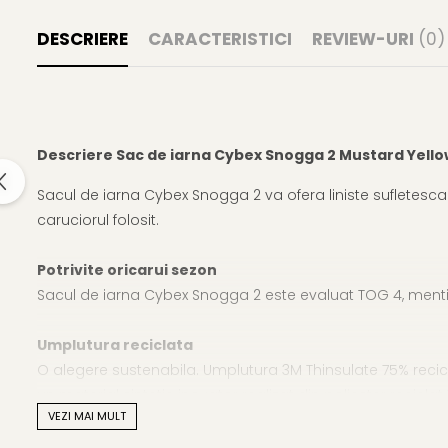
DESCRIERE
CARACTERISTICI
REVIEW-URI
(0)
Descriere Sac de iarna Cybex Snogga 2 Mustard Yello
Sacul de iarna Cybex Snogga 2 va ofera liniste sufletesca a
caruciorul folosit.
Potrivite oricarui sezon
Sacul de iarna Cybex Snogga 2 este evaluat TOG 4, menti
Umplutura reciclata
O alegere sustenabila. Umplutura 3M Thinsulate 75% recic
un material sintetic inovator realizat din poliester recic
VEZI MAI MULT
compact.