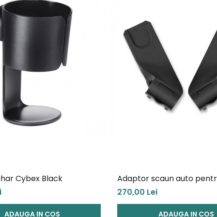
ul frontal permite introducerea sau scoaterea copilului in doa
i (7 - 15 kg).
e concepute in mod responsabil, din materiale reciclate, protej
ahar Cybex Black
Adaptor scaun auto pent
carucior Cybex Eezy S Lin
i
270,00 Lei
ADAUGA IN COS
ADAUGA IN COS