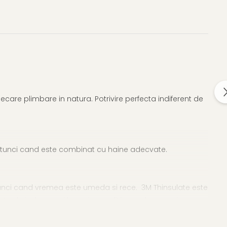
ecare plimbare in natura. Potrivire perfecta indiferent de
 atunci cand este combinat cu haine adecvate.
atunci cand vremea este umeda si rece. 3M Thinsulate este
anta de izolare mai buna in conditii umede, usor si