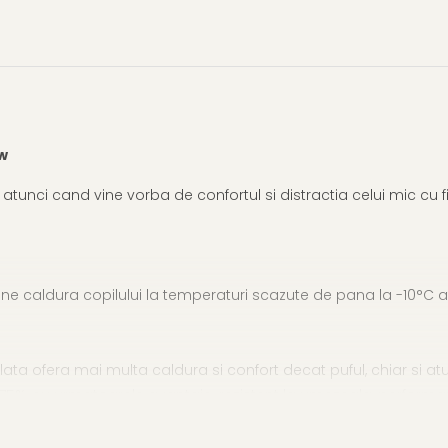
w
tunci cand vine vorba de confortul si distractia celui mic cu fi
ne caldura copilului la temperaturi scazute de pana la -10°C
lata ofera mai multa caldura si confort decat puful, chiar si 
lat 75%, cu urmatoarele avantaje: rezistent la umezeala, perform