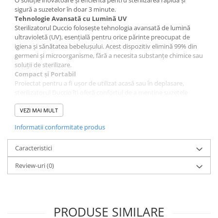
O soluție inovatoare și eficientă pentru sterilizarea rapidă și
sigură a suzetelor în doar 3 minute.
Tehnologie Avansată cu Lumină UV
Sterilizatorul Duccio folosește tehnologia avansată de lumină
ultravioletă (UV), esențială pentru orice părinte preocupat de
igiena și sănătatea bebelușului. Acest dispozitiv elimină 99% din
germeni și microorganisme, fără a necesita substanțe chimice sau
soluții de sterilizare.
Compact și Portabil
Proiectat pentru a fi ușor de utilizat acasă sau în deplasare,
sterilizatorul Duccio îți oferă confortul de a menține suzetele
curate în fiecare moment. Funcționează silențios și include
notificări vizuale intuitive, fiind partenerul ideal pentru îngrijirea
VEZI MAI MULT
bebelușului tău.
Informatii conformitate produs
Menținere Sterilă
Cu capacitatea de a menține suzetele sterile timp de 24 de ore,
poți avea liniștea că vei avea mereu la îndemână o suzetă curată
Caracteristici
și sigură pentru copilul tău. Dispozitivul funcționează cu cablu
Review-uri
(0)
USB sau cu baterii, aducând astfel un plus de versatilitate.
Sterilizare Simplă în 3 Pași:
Deschide capacul și introduce tetina suzetei în orificiul central
al sterilizatorului.
Închide capacul și apasă butonul de pornire. Așteaptă ca
PRODUSE SIMILARE
sterilizarea să înceapă.