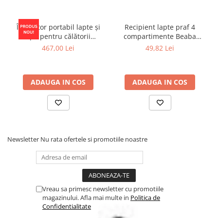
Odată ce ciclul de sterilizare este complet, lumina se va stinge.
Deschide capacul și ia suzeta sterilizată.
Îngrijire Rapidă și Eficientă
Încălzitor portabil lapte și
Recipient lapte praf 4
Cu sterilizatorul Duccio, asigură-te că suzetele sunt mereu curate
apă pentru călătorii
compartimente Beaba
și gata de utilizare!
Momcozy Portable Bottle
Mineral Grey/Blue
467,00 Lei
49,82 Lei
Warmer
ADAUGA IN COS
ADAUGA IN COS
Newsletter
Nu rata ofertele si promotiile noastre
Vreau sa primesc newsletter cu promotiile
magazinului. Afla mai multe in
Politica de
Confidentialitate