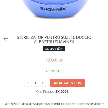
Jucarii de Sortare
Consultanta Instalare
Jucarii de tras
Jucarii din plus
Jucarii muzicale
Jucarii pentru baie
Jucarii Senzoriale
STERILIZATOR PENTRU SUZETE DUCCIO
PAPUSI
ALBASTRU SUAVINEX
157,00 Lei
IN STOC
ADAUGA IN COS
Cod Produs:
SX-0001
La achizitionarea acestui produs primiti
4
Lei pentru comenzile viitoare