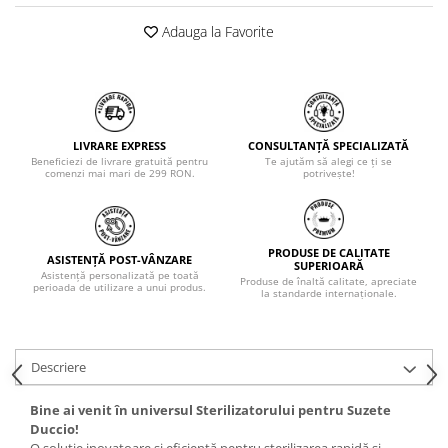
Adauga la Favorite
LIVRARE EXPRESS
CONSULTANȚĂ SPECIALIZATĂ
Beneficiezi de livrare gratuită pentru
Te ajutăm să alegi ce ți se
comenzi mai mari de 299 RON.
potrivește!
PRODUSE DE CALITATE
ASISTENȚĂ POST-VÂNZARE
SUPERIOARĂ
Asistență personalizată pe toată
Produse de înaltă calitate, apreciate
perioada de utilizare a unui produs.
la standarde internaționale.
Descriere
Bine ai venit în universul Sterilizatorului pentru Suzete
Duccio!