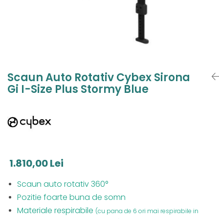
Jucarii de Sortare
Consultanta Instalare
Jucarii de tras
Jucarii din plus
Jucarii muzicale
Jucarii pentru baie
Jucarii Senzoriale
Scaun Auto Rotativ Cybex Sirona
PAPUSI
Gi I-Size Plus Stormy Blue
1.810,00 Lei
Scaun auto rotativ 360°
Pozitie foarte buna de somn
Materiale respirabile
(cu pana de 6 ori mai respirabile in