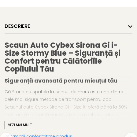
DESCRIERE
Scaun Auto Cybex Sirona Gi i-
Size
Stormy Blue
– Siguranță și
Confort pentru Călătoriile
Copilului Tău
Siguranță avansată pentru micuțul tău
Călătoria cu spatele la sensul de mers este una dintre
cele mai sigure metode de transport pentru copii.
Scaunul auto Cybex Sirona Gi i-Size îți oferă până la 50%
mai multă siguranță decât un scaun auto cu fața la
sensul de mers, în cazul unui impact frontal. În
VEZI MAI MULT
momentele critice ale unui accident, corpul copilului tău
Informatii conformitate produs