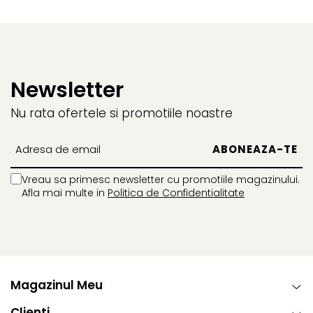
Îngrijire simplă:
Husele sunt lavabile la mașină la 30°C, astfel încât să poți
păstra scaunul curat fără niciun efort.
Newsletter
Călătorii sigure și confortabile pentru întreaga
familie
Nu rata ofertele si promotiile noastre
Alege Sirona Gi i-Size pentru a-i oferi copilului tău
siguranța, confortul și protecția de care are nevoie în
fiecare călătorie, de la naștere până la 4 ani (până la 20
kg).
Vreau sa primesc newsletter cu promotiile magazinului.
Afla mai multe in
Politica de Confidentialitate
Magazinul Meu
Clienti