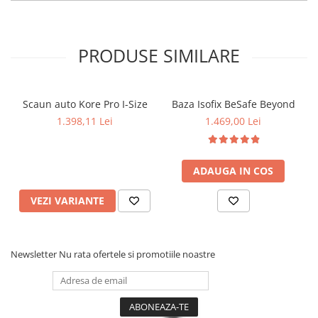
PRODUSE SIMILARE
Scaun auto Kore Pro I-Size
Baza Isofix BeSafe Beyond
1.398,11 Lei
1.469,00 Lei
ADAUGA IN COS
VEZI VARIANTE
🔒
Fixare rapidă și ușoară – fără stres, cu un
singur click
Simplifică rutina zilnică: scutul frontal, compact și căptușit, se
Newsletter
Nu rata ofertele si promotiile noastre
fixează rapid cu un singur click, oferind o alternativă intuitivă la
sistemele clasice cu centuri. Se ajustează fără efort pentru a se
adapta creșterii copilului, iar
indicatorul de blocare
îți oferă
confirmarea unei instalări sigure.