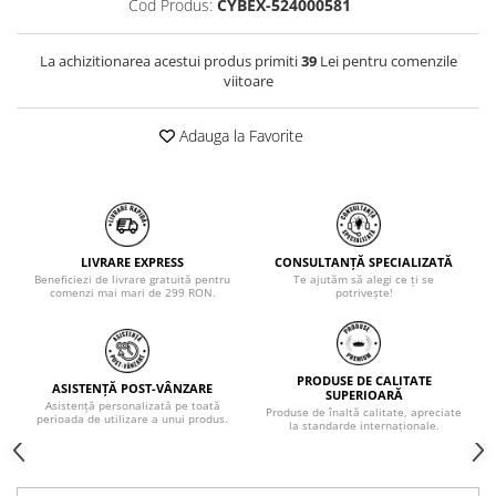
Cod Produs:
CYBEX-524000581
La achizitionarea acestui produs primiti
39
Lei pentru comenzile
viitoare
Adauga la Favorite
LIVRARE EXPRESS
CONSULTANȚĂ SPECIALIZATĂ
Beneficiezi de livrare gratuită pentru
Te ajutăm să alegi ce ți se
comenzi mai mari de 299 RON.
potrivește!
PRODUSE DE CALITATE
ASISTENȚĂ POST-VÂNZARE
SUPERIOARĂ
Asistență personalizată pe toată
Produse de înaltă calitate, apreciate
perioada de utilizare a unui produs.
la standarde internaționale.