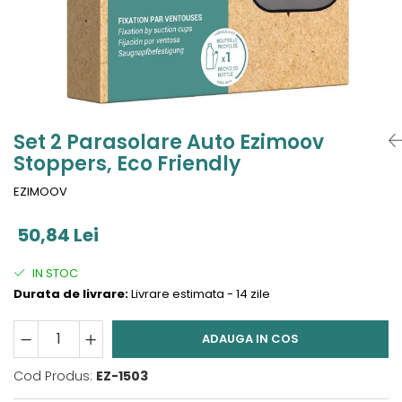
Jucarii de Sortare
Consultanta Instalare
Jucarii de tras
Jucarii din plus
Jucarii muzicale
Jucarii pentru baie
Jucarii Senzoriale
Set 2 Parasolare Auto Ezimoov
PAPUSI
Stoppers, Eco Friendly
EZIMOOV
50,84 Lei
IN STOC
Durata de livrare:
Livrare estimata - 14 zile
ADAUGA IN COS
Cod Produs:
EZ-1503