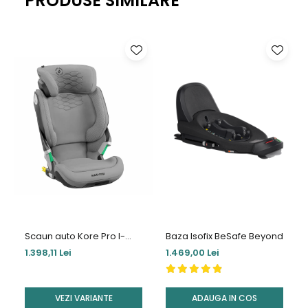
PRODUSE SIMILARE
Caracteristici tehnice:
Usor de instalat, fixare rapida prin ventuza.
Se potriveste tuturor tipurilor de vehicule.
Dimensiuni: 44 x 38 cm.
Scaun auto Kore Pro I-
Baza Isofix BeSafe Beyond
Size
1.398,11 Lei
1.469,00 Lei
VEZI VARIANTE
ADAUGA IN COS