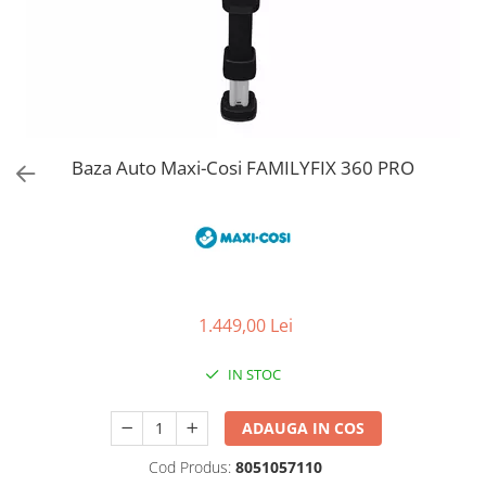
Jucarii de Sortare
Consultanta Instalare
Jucarii de tras
Jucarii din plus
Jucarii muzicale
Jucarii pentru baie
Jucarii Senzoriale
Baza Auto Maxi-Cosi FAMILYFIX 360 PRO
PAPUSI
1.449,00 Lei
IN STOC
ADAUGA IN COS
Cod Produs:
8051057110