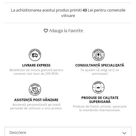
La achizitionarea acestui produs primiti
43
Lei pentru comenzile
viitoare
Adauga la Favorite
LIVRARE EXPRESS
CONSULTANȚĂ SPECIALIZATĂ
Beneficiezi de livrare gratuită pentru
Te ajutăm să alegi ce ți se
comenzi mai mari de 299 RON.
potrivește!
PRODUSE DE CALITATE
ASISTENȚĂ POST-VÂNZARE
SUPERIOARĂ
Asistență personalizată pe toată
Produse de înaltă calitate, apreciate
perioada de utilizare a unui produs.
la standarde internaționale.
Descriere