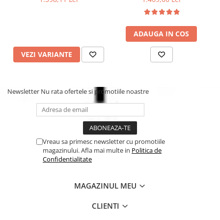
Rotire FlexiSpin la 360°:
permite rotirea scaunului în orice
poziție, inclusiv înclinat.
Dimensiuni compacte:
65,5 x 40 x 40-64 cm (L x l x h).
Greutate:
8,75 kg.
ADAUGA IN COS
VEZI VARIANTE
Newsletter
Nu rata ofertele si promotiile noastre
Vreau sa primesc newsletter cu promotiile
magazinului. Afla mai multe in
Politica de
Confidentialitate
MAGAZINUL MEU
CLIENTI