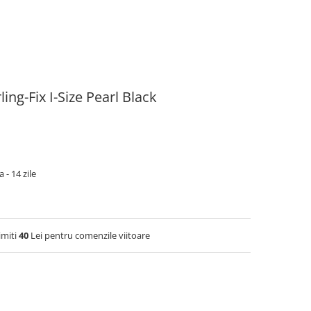
ng-Fix I-Size Pearl Black
 - 14 zile
imiti
40
Lei pentru comenzile viitoare