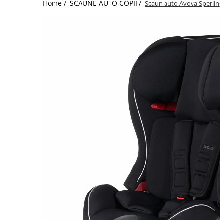
Home /
SCAUNE AUTO COPII /
Scaun auto Avova Sperling-
Jucarii de Sortare
Consultanta Instalare
Jucarii de tras
Jucarii din plus
Jucarii muzicale
Jucarii pentru baie
Jucarii Senzoriale
PAPUSI