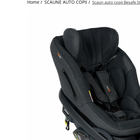
Home /
SCAUNE AUTO COPII /
Scaun auto copii Besafe S
Jucarii de Sortare
Consultanta Instalare
Jucarii de tras
Jucarii din plus
Jucarii muzicale
Jucarii pentru baie
Jucarii Senzoriale
PAPUSI