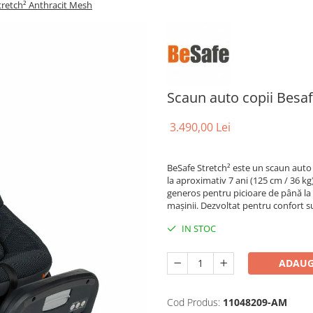
tretch² Anthracit Mesh
Scaun auto copii Besaf
3.490,00 Lei
BeSafe Stretch² este un scaun auto 
la aproximativ 7 ani (125 cm / 36 kg
generos pentru picioare de până la 26
mașinii. Dezvoltat pentru confort su
IN STOC
ADAUG
Cod Produs:
11048209-AM