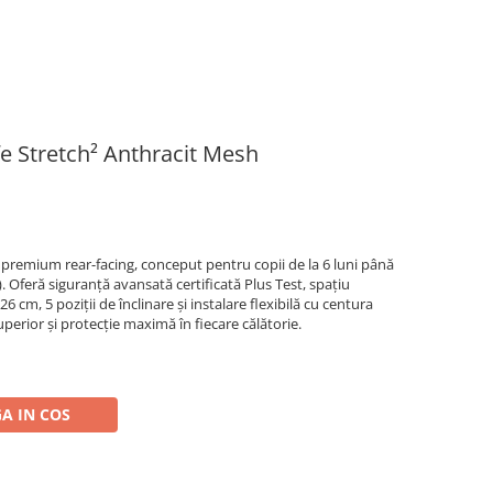
e Stretch² Anthracit Mesh
premium rear-facing, conceput pentru copii de la 6 luni până
). Oferă siguranță avansată certificată Plus Test, spațiu
 cm, 5 poziții de înclinare și instalare flexibilă cu centura
perior și protecție maximă în fiecare călătorie.
A IN COS