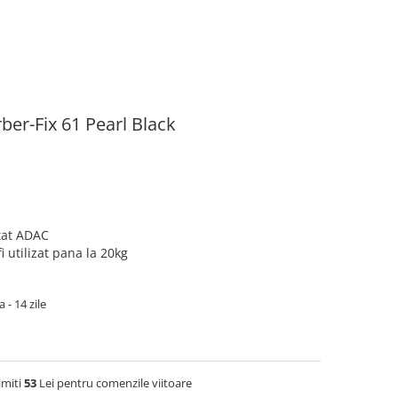
er-Fix 61 Pearl Black
tat ADAC
i utilizat pana la 20kg
 - 14 zile
imiti
53
Lei pentru comenzile viitoare