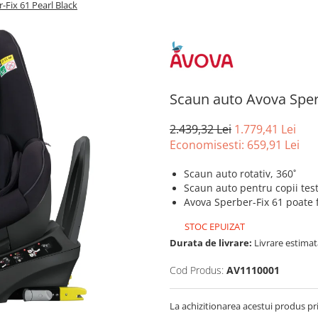
Fix 61 Pearl Black
Scaun auto Avova Sperb
2.439,32 Lei
1.779,41 Lei
Economisesti:
659,91
Lei
Scaun auto rotativ, 360˚
Scaun auto pentru copii tes
Avova Sperber-Fix 61 poate f
STOC EPUIZAT
Durata de livrare:
Livrare estimata
Cod Produs:
AV1110001
La achizitionarea acestui produs pr