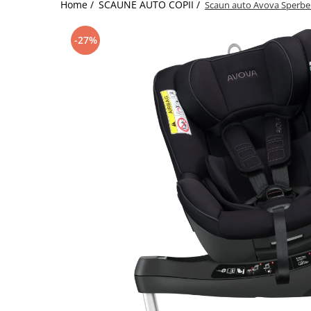
Home /
SCAUNE AUTO COPII /
Scaun auto Avova Sperber-
Jucarii de Sortare
Consultanta Instalare
Jucarii de tras
-27%
Jucarii din plus
Jucarii muzicale
Jucarii pentru baie
Jucarii Senzoriale
PAPUSI