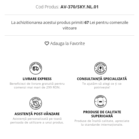
Cod Produs:
AV-370/SKY.NL.01
La achizitionarea acestui produs primiti
67
Lei pentru comenzile
viitoare
Adauga la Favorite
LIVRARE EXPRESS
CONSULTANȚĂ SPECIALIZATĂ
Beneficiezi de livrare gratuită pentru
Te ajutăm să alegi ce ți se
comenzi mai mari de 299 RON.
potrivește!
PRODUSE DE CALITATE
ASISTENȚĂ POST-VÂNZARE
SUPERIOARĂ
Asistență personalizată pe toată
Produse de înaltă calitate, apreciate
perioada de utilizare a unui produs.
la standarde internaționale.