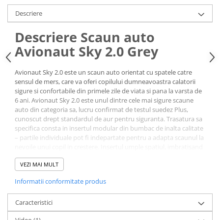
Descriere
Descriere Scaun auto
Avionaut Sky 2.0 Grey
Avionaut Sky 2.0 este un scaun auto orientat cu spatele catre
sensul de mers, care va oferi copilului dumneavoastra calatorii
sigure si confortabile din primele zile de viata si pana la varsta de
6 ani. Avionaut Sky 2.0 este unul dintre cele mai sigure scaune
auto din categoria sa, lucru confirmat de testul suedez Plus,
cunoscut drept standardul de aur pentru siguranta. Trasatura sa
specifica consta in insertul modular din bumbac de inalta calitate
– partile individuale pot fi indepartate pentru a adapta scaunul la
nevoile unui copil in crestere. Insertul umple spatiul, imbratisand
usor copilul si ajutandu-l sa-si asume o pozitie naturala, cu
VEZI MAI MULT
pelvisul, trunchiul si capul in linie dreapta.
Informatii conformitate produs
Avionaut Sky 2.0 a fost finisat cu tapiterie de inalta calitate, ce
imbunatateste confortul calatoriei micului pasager. Tesatura
Caracteristici
scaunului demonstreaza rezistenta ridicata la agentii fizici si
chimici. Avionaut Sky 2.0 face parte din colectia New Look 2022 si
Video
(1)