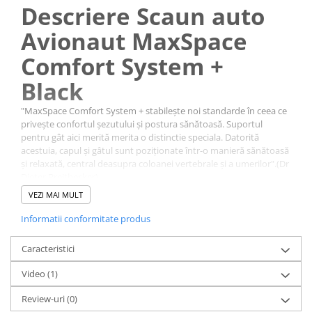
Descriere Scaun auto
Avionaut MaxSpace
Comfort System +
Black
"MaxSpace Comfort System + stabilește noi standarde în ceea ce
privește confortul șezutului și postura sănătoasă. Suportul
pentru gât aici merită merita o distinctie speciala. Datorită
acestuia, capul și gâtul sunt poziționate într-o manieră sănătoasă
și relaxată, central deasupra coloanei vertebrale și a umerilor".(Dr
Dieter Breithecker).
VEZI MAI MULT
Informatii conformitate produs
Caracteristici
Video
(1)
Review-uri
(0)