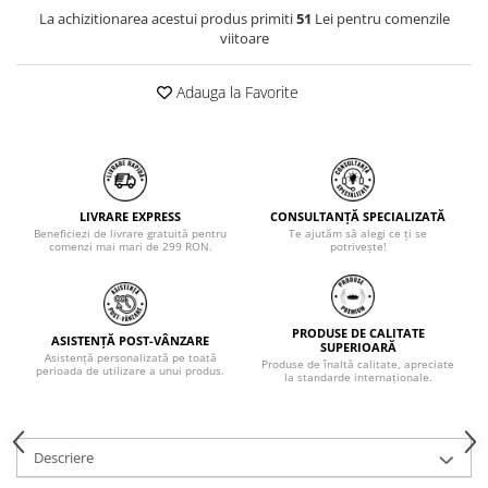
La achizitionarea acestui produs primiti
51
Lei pentru comenzile
viitoare
Adauga la Favorite
LIVRARE EXPRESS
CONSULTANȚĂ SPECIALIZATĂ
Beneficiezi de livrare gratuită pentru
Te ajutăm să alegi ce ți se
comenzi mai mari de 299 RON.
potrivește!
PRODUSE DE CALITATE
ASISTENȚĂ POST-VÂNZARE
SUPERIOARĂ
Asistență personalizată pe toată
Produse de înaltă calitate, apreciate
perioada de utilizare a unui produs.
la standarde internaționale.
Descriere