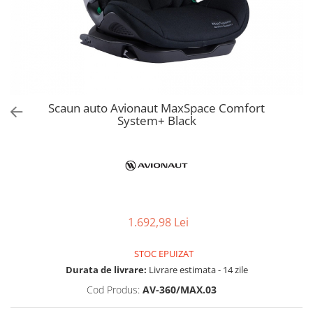
Jucarii de Sortare
Consultanta Instalare
Jucarii de tras
Jucarii din plus
Jucarii muzicale
Jucarii pentru baie
Jucarii Senzoriale
Scaun auto Avionaut MaxSpace Comfort
PAPUSI
System+ Black
1.692,98 Lei
STOC EPUIZAT
Durata de livrare:
Livrare estimata - 14 zile
Cod Produs:
AV-360/MAX.03