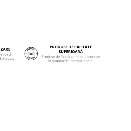
PRODUSE DE CALITATE
NZARE
SUPERIOARĂ
pe toată
Produse de înaltă calitate, apreciate
i produs.
la standarde internaționale.