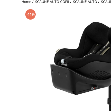
Home /
SCAUNE AUTO COPII /
SCAUNE AUTO /
SCAU
Jucarii de Sortare
Consultanta Instalare
Jucarii de tras
-11%
Jucarii din plus
Jucarii muzicale
Jucarii pentru baie
Jucarii Senzoriale
PAPUSI